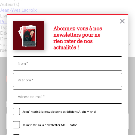
Auteur(s)
Jean-Yves Lacroix
Livre(s)
Pechblende
Type d’événement
Abonnez-vous à nos
Dédicace
newsletters pour ne
Description
rien rater de nos
<p>Rencontre et dédicace à la librairie Vignes à 18h.</p><p>57
actualités !
rue Saint-Jacques<br>75005 Paris</p>
Nom
Prénom
Adresse
e-
Abonnez-vous aux newsletters de la maison Albin
mail
Michel
Je m’inscris à la newsletter des éditions Albin Michel
Je m'inscris à la newsletter M.C. Beaton