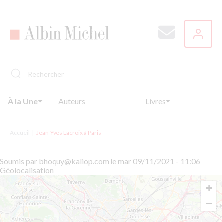
Aller
au
contenu
principal
À la Une
Auteurs
Livres
Accueil
Jean-Yves Lacroix à Paris
Soumis par
bhoquy@kaliop.com
le
mar 09/11/2021 - 11:06
Géolocalisation
+
−