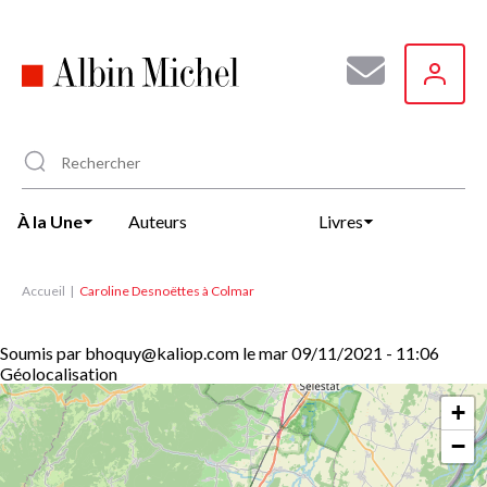
Aller
au
contenu
principal
À la Une
Auteurs
Livres
Accueil
Caroline Desnoëttes à Colmar
Soumis par
bhoquy@kaliop.com
le
mar 09/11/2021 - 11:06
Géolocalisation
+
−