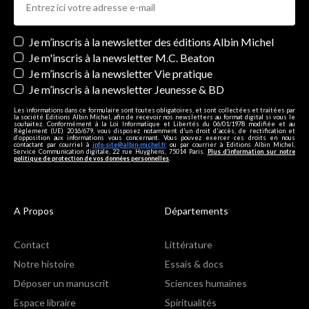
Newsletters
Je m’inscris à la newsletter des éditions Albin Michel
Je m'inscris à la newsletter M.C. Beaton
Je m’inscris à la newsletter Vie pratique
Je m’inscris à la newsletter Jeunesse & BD
Les informations dans ce formulaire sont toutes obligatoires, et sont collectées et traitées par
la société Editions Albin Michel, afin de recevoir nos newsletters au format digital si vous le
souhaitez. Conformément à la Loi Informatique et Libertés du 06/01/1978 modifiée et au
Règlement (UE) 2016/679, vous disposez notamment d'un droit d'accès, de rectification et
d’opposition aux informations vous concernant. Vous pouvez exercer ces droits en nous
contactant par courriel à
info-site@albin-michel.fr
ou par courrier à Editions Albin Michel,
Service Communication digitale, 22 rue Huyghens, 75014 Paris.
Plus d’information sur notre
politique de protection de vos données personnelles
.
A Propos
Départements
Contact
Littérature
Notre histoire
Essais & docs
Déposer un manuscrit
Sciences humaines
Espace libraire
Spiritualités