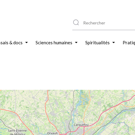
sais & docs
Sciences humaines
Spiritualités
Prati