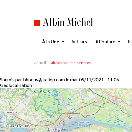
Aller
au
contenu
principal
À la Une
Auteurs
Littérature
Es
Accueil
Michel Piquemal à Nantes
Soumis par
bhoquy@kaliop.com
le
mar 09/11/2021 - 11:06
Géolocalisation