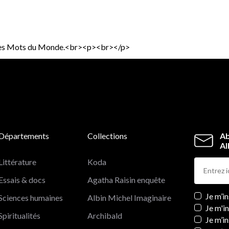
es Les Mots du Monde.<br><p><br></p>
Départements
Collections
Ab
Al
Littérature
Koda
Essais & docs
Agatha Raisin enquête
Newslett
Je m’i
Sciences humaines
Albin Michel Imaginaire
Je m'i
Spiritualités
Archibald
Je m’in