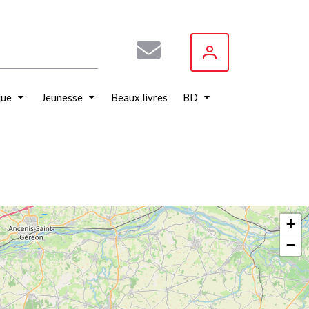
que
Jeunesse
Beaux livres
BD
+
−