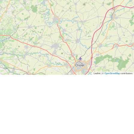
Leaflet | ©
OpenStreetMap
contributors