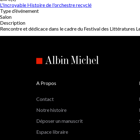
L'Incroyable Histoire de l'orchestre recyclé
Type d’événement
Salon
Description
Rencontre et dédicace dans le cadre du Festival des Littératur
A Propos
Contact
Notre histoire
Déposer un manuscrit
Espace libraire