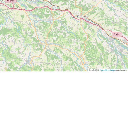
Leaflet | ©
OpenStreetMap
contributors