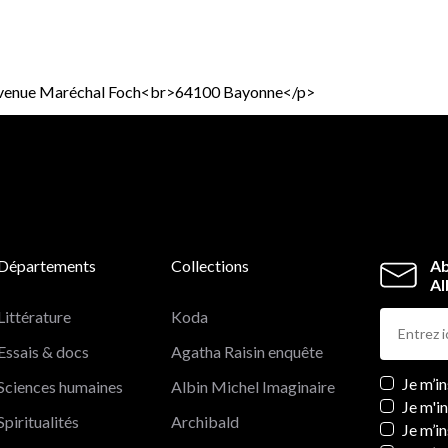
8 Avenue Maréchal Foch<br>64100 Bayonne</p>
Départements
Collections
Ab
Al
Littérature
Koda
Essais & docs
Agatha Raisin enquête
Newslett
Je m’i
Sciences humaines
Albin Michel Imaginaire
Je m'i
Spiritualités
Archibald
Je m’in