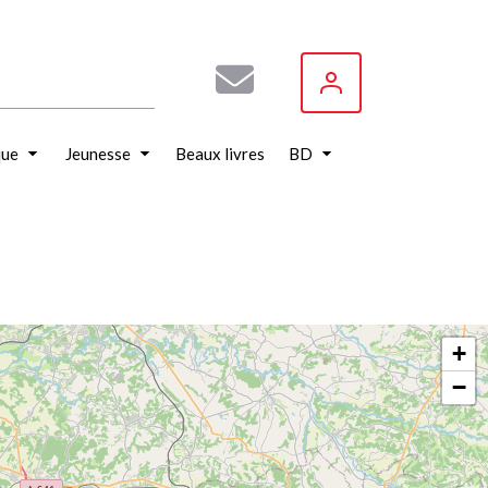
que
Jeunesse
Beaux livres
BD
+
−