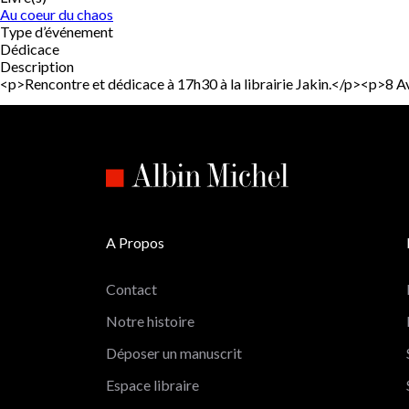
Au coeur du chaos
Type d’événement
Dédicace
Description
<p>Rencontre et dédicace à 17h30 à la librairie Jakin.</p><p>
A Propos
Contact
Notre histoire
Déposer un manuscrit
Espace libraire