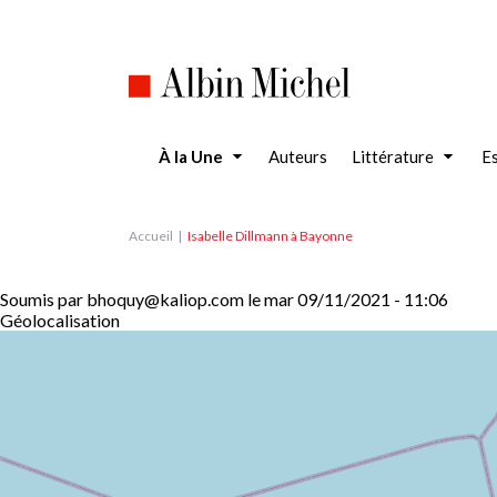
Aller
au
contenu
principal
À la Une
Auteurs
Littérature
Es
Accueil
Isabelle Dillmann à Bayonne
Soumis par
bhoquy@kaliop.com
le
mar 09/11/2021 - 11:06
Géolocalisation