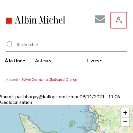
Aller
au
contenu
principal
À la Une
Auteurs
Livres
Accueil
Sylvie Germain à Château d'Oleron
Soumis par
bhoquy@kaliop.com
le
mar 09/11/2021 - 11:06
Géolocalisation
+
−