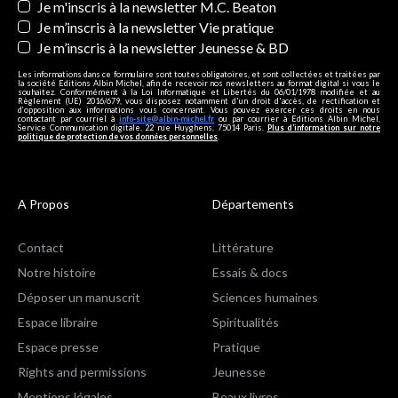
Je m'inscris à la newsletter M.C. Beaton
Je m’inscris à la newsletter Vie pratique
Je m’inscris à la newsletter Jeunesse & BD
Les informations dans ce formulaire sont toutes obligatoires, et sont collectées et traitées par
la société Editions Albin Michel, afin de recevoir nos newsletters au format digital si vous le
souhaitez. Conformément à la Loi Informatique et Libertés du 06/01/1978 modifiée et au
Règlement (UE) 2016/679, vous disposez notamment d'un droit d'accès, de rectification et
d’opposition aux informations vous concernant. Vous pouvez exercer ces droits en nous
contactant par courriel à
info-site@albin-michel.fr
ou par courrier à Editions Albin Michel,
Service Communication digitale, 22 rue Huyghens, 75014 Paris.
Plus d’information sur notre
politique de protection de vos données personnelles
.
A Propos
Départements
Contact
Littérature
Notre histoire
Essais & docs
Déposer un manuscrit
Sciences humaines
Espace libraire
Spiritualités
Espace presse
Pratique
Rights and permissions
Jeunesse
Mentions légales
Beaux livres