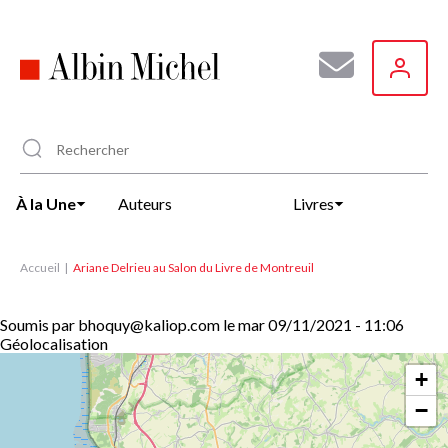
Aller
au
contenu
principal
À la Une
Auteurs
Livres
Accueil
Ariane Delrieu au Salon du Livre de Montreuil
Soumis par
bhoquy@kaliop.com
le
mar 09/11/2021 - 11:06
Géolocalisation
+
−