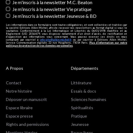
Je m'inscris à la newsletter M.C. Beaton
Je m’inscris à la newsletter Vie pratique
Je m’inscris à la newsletter Jeunesse & BD
Les informations dans ce formulaire sont toutes obligatoires, et sont collectées et traitées par
la société Editions Albin Michel, afin de recevoir nos newsletters au format digital si vous le
souhaitez. Conformément à la Loi Informatique et Libertés du 06/01/1978 modifiée et au
Règlement (UE) 2016/679, vous disposez notamment d'un droit d'accès, de rectification et
d’opposition aux informations vous concernant. Vous pouvez exercer ces droits en nous
contactant par courriel à
info-site@albin-michel.fr
ou par courrier à Editions Albin Michel,
Service Communication digitale, 22 rue Huyghens, 75014 Paris.
Plus d’information sur notre
politique de protection de vos données personnelles
.
A Propos
Départements
Contact
Littérature
Notre histoire
Essais & docs
Déposer un manuscrit
Sciences humaines
Espace libraire
Spiritualités
Espace presse
Pratique
Rights and permissions
Jeunesse
Mentions légales
Beaux livres