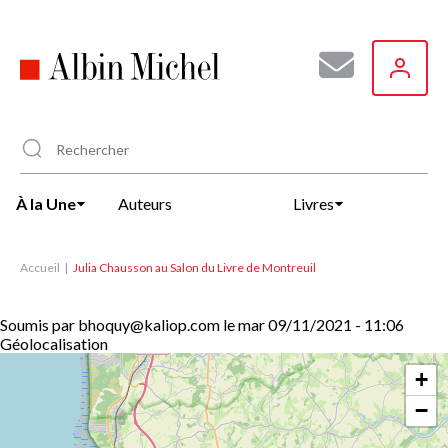
Aller
au
contenu
principal
À la Une
Auteurs
Livres
Accueil
Julia Chausson au Salon du Livre de Montreuil
Soumis par
bhoquy@kaliop.com
le
mar 09/11/2021 - 11:06
Géolocalisation
+
−