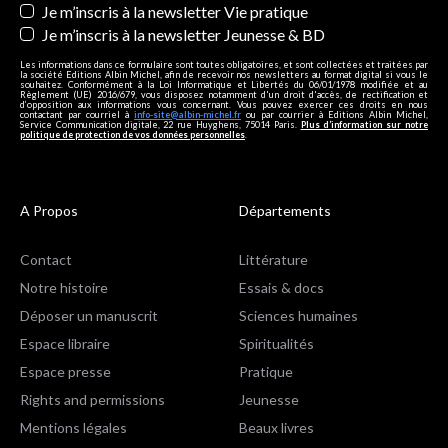
Je m’inscris à la newsletter Vie pratique
Je m’inscris à la newsletter Jeunesse & BD
Les informations dans ce formulaire sont toutes obligatoires, et sont collectées et traitées par
la société Editions Albin Michel, afin de recevoir nos newsletters au format digital si vous le
souhaitez. Conformément à la Loi Informatique et Libertés du 06/01/1978 modifiée et au
Règlement (UE) 2016/679, vous disposez notamment d'un droit d'accès, de rectification et
d’opposition aux informations vous concernant. Vous pouvez exercer ces droits en nous
contactant par courriel à
info-site@albin-michel.fr
ou par courrier à Editions Albin Michel,
Service Communication digitale, 22 rue Huyghens, 75014 Paris.
Plus d’information sur notre
politique de protection de vos données personnelles
.
A Propos
Départements
Contact
Littérature
Notre histoire
Essais & docs
Déposer un manuscrit
Sciences humaines
Espace libraire
Spiritualités
Espace presse
Pratique
Rights and permissions
Jeunesse
Mentions légales
Beaux livres