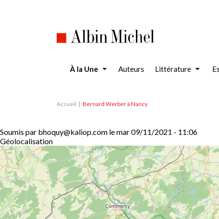
Aller
au
contenu
principal
À la Une
Auteurs
Littérature
Es
Accueil
Bernard Werber à Nancy
Soumis par
bhoquy@kaliop.com
le
mar 09/11/2021 - 11:06
Géolocalisation