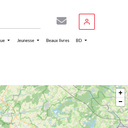
que
Jeunesse
Beaux livres
BD
+
−