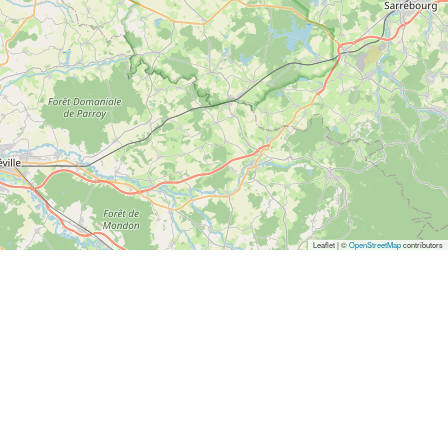
Leaflet | ©
OpenStreetMap
contributors