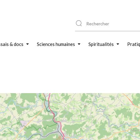
sais & docs
Sciences humaines
Spiritualités
Prati