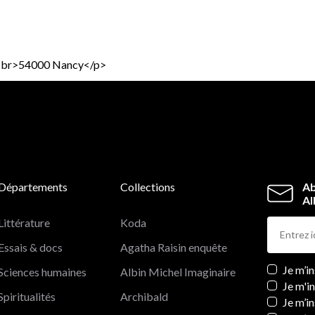
ch<br>54000 Nancy</p>
Départements
Collections
Ab
Al
Littérature
Koda
Essais & docs
Agatha Raisin enquête
Newslett
Je m’i
Sciences humaines
Albin Michel Imaginaire
Je m'i
Spiritualités
Archibald
Je m’in