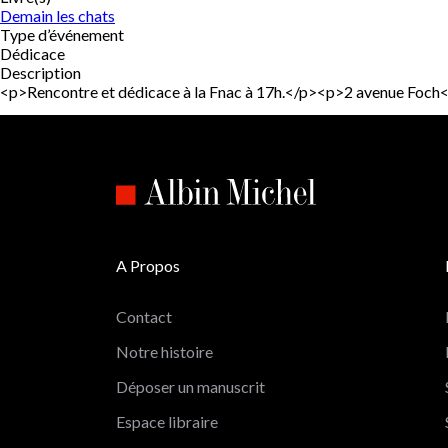
Demain les chats
Type d’événement
Dédicace
Description
<p>Rencontre et dédicace à la Fnac à 17h.</p><p>2 avenue Fo
A Propos
Contact
Notre histoire
Déposer un manuscrit
Espace libraire