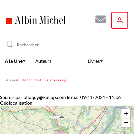
Aller
au
contenu
principal
À la Une
Auteurs
Livres
Accueil
Bénédicte Ann à Strasbourg
Soumis par
bhoquy@kaliop.com
le
mar 09/11/2021 - 11:06
Géolocalisation
+
−