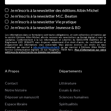
Newsletters
Je m’inscris à la newsletter des éditions Albin Michel
Je m'inscris à la newsletter M.C. Beaton
Je m’inscris à la newsletter Vie pratique
Je m’inscris à la newsletter Jeunesse & BD
Les informations dans ce formulaire sont toutes obligatoires, et sont collectées et traitées par
la société Editions Albin Michel, afin de recevoir nos newsletters au format digital si vous le
souhaitez. Conformément à la Loi Informatique et Libertés du 06/01/1978 modifiée et au
Règlement (UE) 2016/679, vous disposez notamment d'un droit d'accès, de rectification et
d’opposition aux informations vous concernant. Vous pouvez exercer ces droits en nous
contactant par courriel à
info-site@albin-michel.fr
ou par courrier à Editions Albin Michel,
Service Communication digitale, 22 rue Huyghens, 75014 Paris.
Plus d’information sur notre
politique de protection de vos données personnelles
.
A Propos
Départements
Contact
Littérature
Notre histoire
Essais & docs
Déposer un manuscrit
Sciences humaines
Espace libraire
Spiritualités
Espace presse
Pratique