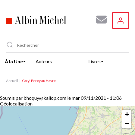
Aller
au
contenu
principal
À la Une
Auteurs
Livres
Accueil
Caryl Ferey au Havre
Soumis par
bhoquy@kaliop.com
le
mar 09/11/2021 - 11:06
Géolocalisation
+
−