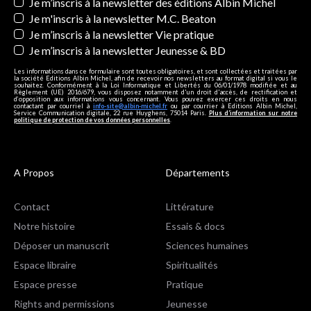
Newsletters
Je m’inscris à la newsletter des éditions Albin Michel
Je m'inscris à la newsletter M.C. Beaton
Je m’inscris à la newsletter Vie pratique
Je m’inscris à la newsletter Jeunesse & BD
Les informations dans ce formulaire sont toutes obligatoires, et sont collectées et traitées par
la société Editions Albin Michel, afin de recevoir nos newsletters au format digital si vous le
souhaitez. Conformément à la Loi Informatique et Libertés du 06/01/1978 modifiée et au
Règlement (UE) 2016/679, vous disposez notamment d'un droit d'accès, de rectification et
d’opposition aux informations vous concernant. Vous pouvez exercer ces droits en nous
contactant par courriel à
info-site@albin-michel.fr
ou par courrier à Editions Albin Michel,
Service Communication digitale, 22 rue Huyghens, 75014 Paris.
Plus d’information sur notre
politique de protection de vos données personnelles
.
A Propos
Départements
Contact
Littérature
Notre histoire
Essais & docs
Déposer un manuscrit
Sciences humaines
Espace libraire
Spiritualités
Espace presse
Pratique
Rights and permissions
Jeunesse