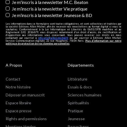
Je m'inscris à la newsletter M.C. Beaton
Je m’inscris à la newsletter Vie pratique
Je m’inscris à la newsletter Jeunesse & BD
Les informations dans ce formulaire sont toutes obligatoires, et sont collectées et traitées par
la société Editions Albin Michel, afin de recevoir nos newsletters au format digital si vous le
souhaitez. Conformément à la Loi Informatique et Libertés du 06/01/1978 modifiée et au
Règlement (UE) 2016/679, vous disposez notamment d'un droit d'accès, de rectification et
d’opposition aux informations vous concernant. Vous pouvez exercer ces droits en nous
contactant par courriel à
info-site@albin-michel.fr
ou par courrier à Editions Albin Michel,
Service Communication digitale, 22 rue Huyghens, 75014 Paris.
Plus d’information sur notre
politique de protection de vos données personnelles
.
A Propos
Départements
Contact
Littérature
Notre histoire
Essais & docs
Déposer un manuscrit
Sciences humaines
Espace libraire
Spiritualités
Espace presse
Pratique
Rights and permissions
Jeunesse
Mentions légales
Beaux livres