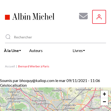
Aller
au
contenu
principal
À la Une
Auteurs
Livres
Accueil
Bernard Werber à Paris
Soumis par
bhoquy@kaliop.com
le
mar 09/11/2021 - 11:06
Géolocalisation
+
−