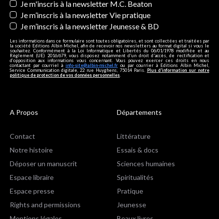
Je m'inscris à la newsletter M.C. Beaton
Je m’inscris à la newsletter Vie pratique
Je m’inscris à la newsletter Jeunesse & BD
Les informations dans ce formulaire sont toutes obligatoires, et sont collectées et traitées par
la société Editions Albin Michel, afin de recevoir nos newsletters au format digital si vous le
souhaitez. Conformément à la Loi Informatique et Libertés du 06/01/1978 modifiée et au
Règlement (UE) 2016/679, vous disposez notamment d'un droit d'accès, de rectification et
d’opposition aux informations vous concernant. Vous pouvez exercer ces droits en nous
contactant par courriel à
info-site@albin-michel.fr
ou par courrier à Editions Albin Michel,
Service Communication digitale, 22 rue Huyghens, 75014 Paris.
Plus d’information sur notre
politique de protection de vos données personnelles
.
A Propos
Départements
Contact
Littérature
Notre histoire
Essais & docs
Déposer un manuscrit
Sciences humaines
Espace libraire
Spiritualités
Espace presse
Pratique
Rights and permissions
Jeunesse
Mentions légales
Beaux livres