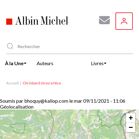
Aller
au
contenu
principal
À la Une
Auteurs
Livres
Accueil
Christian Estrosi à Nice
Soumis par
bhoquy@kaliop.com
le
mar 09/11/2021 - 11:06
Géolocalisation
+
−