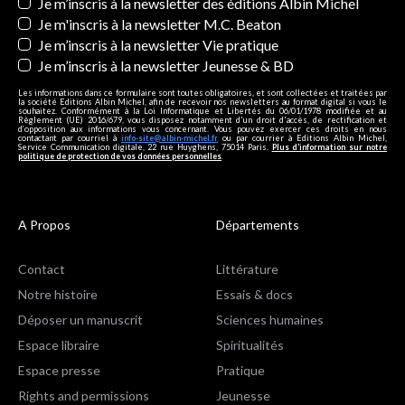
Newsletters
Je m’inscris à la newsletter des éditions Albin Michel
Je m'inscris à la newsletter M.C. Beaton
Je m’inscris à la newsletter Vie pratique
Je m’inscris à la newsletter Jeunesse & BD
Les informations dans ce formulaire sont toutes obligatoires, et sont collectées et traitées par
la société Editions Albin Michel, afin de recevoir nos newsletters au format digital si vous le
souhaitez. Conformément à la Loi Informatique et Libertés du 06/01/1978 modifiée et au
Règlement (UE) 2016/679, vous disposez notamment d'un droit d'accès, de rectification et
d’opposition aux informations vous concernant. Vous pouvez exercer ces droits en nous
contactant par courriel à
info-site@albin-michel.fr
ou par courrier à Editions Albin Michel,
Service Communication digitale, 22 rue Huyghens, 75014 Paris.
Plus d’information sur notre
politique de protection de vos données personnelles
.
A Propos
Départements
Contact
Littérature
Notre histoire
Essais & docs
Déposer un manuscrit
Sciences humaines
Espace libraire
Spiritualités
Espace presse
Pratique
Rights and permissions
Jeunesse