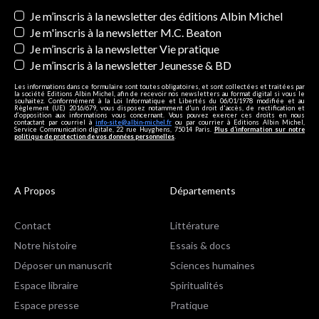
Newsletters
Je m’inscris à la newsletter des éditions Albin Michel
Je m'inscris à la newsletter M.C. Beaton
Je m’inscris à la newsletter Vie pratique
Je m’inscris à la newsletter Jeunesse & BD
Les informations dans ce formulaire sont toutes obligatoires, et sont collectées et traitées par
la société Editions Albin Michel, afin de recevoir nos newsletters au format digital si vous le
souhaitez. Conformément à la Loi Informatique et Libertés du 06/01/1978 modifiée et au
Règlement (UE) 2016/679, vous disposez notamment d'un droit d'accès, de rectification et
d’opposition aux informations vous concernant. Vous pouvez exercer ces droits en nous
contactant par courriel à
info-site@albin-michel.fr
ou par courrier à Editions Albin Michel,
Service Communication digitale, 22 rue Huyghens, 75014 Paris.
Plus d’information sur notre
politique de protection de vos données personnelles
.
A Propos
Départements
Contact
Littérature
Notre histoire
Essais & docs
Déposer un manuscrit
Sciences humaines
Espace libraire
Spiritualités
Espace presse
Pratique