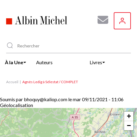
Aller
au
contenu
principal
À la Une
Auteurs
Livres
Accueil
Agnès Ledig à Sélestat / COMPLET
Soumis par
bhoquy@kaliop.com
le
mar 09/11/2021 - 11:06
Géolocalisation
+
−