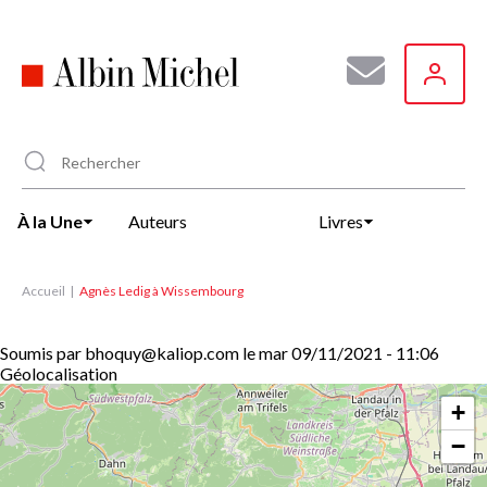
Aller
au
contenu
principal
À la Une
Auteurs
Livres
Accueil
Agnès Ledig à Wissembourg
Soumis par
bhoquy@kaliop.com
le
mar 09/11/2021 - 11:06
Géolocalisation
+
−