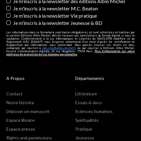
Newsletters
Je m’inscris à la newsletter des éditions Albin Michel
Je m'inscris à la newsletter M.C. Beaton
Je m’inscris à la newsletter Vie pratique
Je m’inscris à la newsletter Jeunesse & BD
Les informations dans ce formulaire sont toutes obligatoires, et sont collectées et traitées par
la société Editions Albin Michel, afin de recevoir nos newsletters au format digital si vous le
souhaitez. Conformément à la Loi Informatique et Libertés du 06/01/1978 modifiée et au
Règlement (UE) 2016/679, vous disposez notamment d'un droit d'accès, de rectification et
d’opposition aux informations vous concernant. Vous pouvez exercer ces droits en nous
contactant par courriel à
info-site@albin-michel.fr
ou par courrier à Editions Albin Michel,
Service Communication digitale, 22 rue Huyghens, 75014 Paris.
Plus d’information sur notre
politique de protection de vos données personnelles
.
A Propos
Départements
Contact
Littérature
Notre histoire
Essais & docs
Déposer un manuscrit
Sciences humaines
Espace libraire
Spiritualités
Espace presse
Pratique
Rights and permissions
Jeunesse