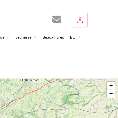
que
Jeunesse
Beaux livres
BD
+
−