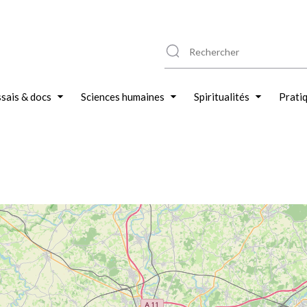
sais & docs
Sciences humaines
Spiritualités
Prati