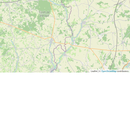
Leaflet | ©
OpenStreetMap
contributors