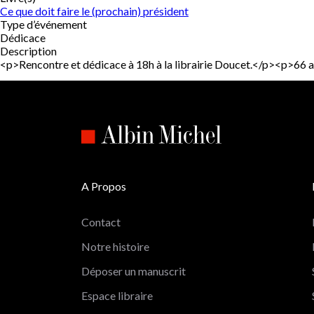
Ce que doit faire le (prochain) président
Type d’événement
Dédicace
Description
<p>Rencontre et dédicace à 18h à la librairie Doucet.</p><p>6
A Propos
Contact
Notre histoire
Déposer un manuscrit
Espace libraire