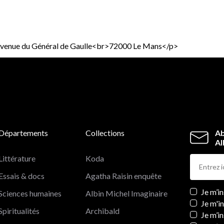
6 avenue du Général de Gaulle<br>72000 Le Mans</p>
Départements
Collections
Ab
Al
Littérature
Koda
Essais & docs
Agatha Raisin enquête
Newslett
Je m’i
Sciences humaines
Albin Michel Imaginaire
Je m'i
Spiritualités
Archibald
Je m’in