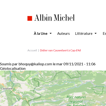
Aller
au
contenu
principal
À la Une
Auteurs
Littérature
Es
Accueil
Didier van Cauwelaert à Cap d'Ail
Soumis par
bhoquy@kaliop.com
le
mar 09/11/2021 - 11:06
Géolocalisation