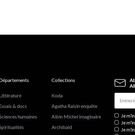
Départements
Collections
Ab
Al
Littérature
Koda
Essais & docs
Agatha Raisin enquête
Newslett
Je m’i
Sciences humaines
Albin Michel Imaginaire
Je m'i
Spiritualités
Archibald
Je m’in