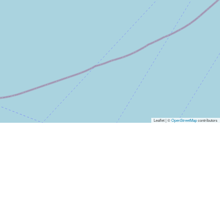
Leaflet | ©
OpenStreetMap
contributors