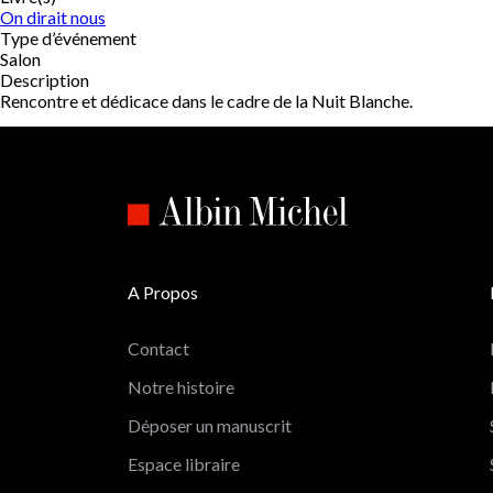
On dirait nous
Type d’événement
Salon
Description
Rencontre et dédicace dans le cadre de la Nuit Blanche.
A Propos
Contact
Notre histoire
Déposer un manuscrit
Espace libraire