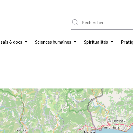
sais & docs
Sciences humaines
Spiritualités
Prati