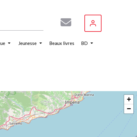
que
Jeunesse
Beaux livres
BD
+
−