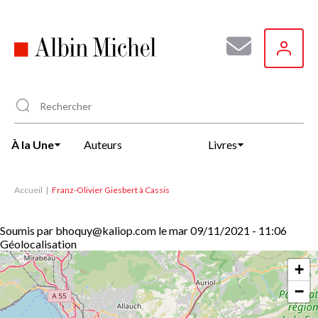
Aller
au
contenu
principal
À la Une
Auteurs
Livres
Accueil
Franz-Olivier Giesbert à Cassis
Soumis par
bhoquy@kaliop.com
le
mar 09/11/2021 - 11:06
Géolocalisation
+
−