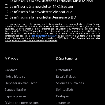
Newsletters
Je m’inscris à la newsletter des éditions Albin Michel
Je m'inscris à la newsletter M.C. Beaton
Je m’inscris à la newsletter Vie pratique
Je m’inscris à la newsletter Jeunesse & BD
Les informations dans ce formulaire sont toutes obligatoires, et sont collectées et traitées par
la société Editions Albin Michel, afin de recevoir nos newsletters au format digital si vous le
souhaitez. Conformément à la Loi Informatique et Libertés du 06/01/1978 modifiée et au
Règlement (UE) 2016/679, vous disposez notamment d'un droit d'accès, de rectification et
d’opposition aux informations vous concernant. Vous pouvez exercer ces droits en nous
contactant par courriel à
info-site@albin-michel.fr
ou par courrier à Editions Albin Michel,
Service Communication digitale, 22 rue Huyghens, 75014 Paris.
Plus d’information sur notre
politique de protection de vos données personnelles
.
A Propos
Départements
Contact
Littérature
Notre histoire
Essais & docs
Déposer un manuscrit
Sciences humaines
Espace libraire
Spiritualités
Espace presse
Pratique
Rights and permissions
Jeunesse