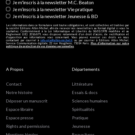
Je m'inscris à la newsletter M.C. Beaton
Je m’inscris à la newsletter Vie pratique
Je m’inscris à la newsletter Jeunesse & BD
Les informations dans ce formulaire sont toutes obligatoires, et sont collectées et traitées par
la société Editions Albin Michel, afin de recevoir nos newsletters au format digital si vous le
souhaitez. Conformément à la Loi Informatique et Libertés du 06/01/1978 modifiée et au
Règlement (UE) 2016/679, vous disposez notamment d'un droit d'accès, de rectification et
d’opposition aux informations vous concernant. Vous pouvez exercer ces droits en nous
contactant par courriel à
info-site@albin-michel.fr
ou par courrier à Editions Albin Michel,
Service Communication digitale, 22 rue Huyghens, 75014 Paris.
Plus d’information sur notre
politique de protection de vos données personnelles
.
A Propos
Départements
Contact
Littérature
Notre histoire
Essais & docs
Déposer un manuscrit
Sciences humaines
Espace libraire
Spiritualités
Espace presse
Pratique
Rights and permissions
Jeunesse
Mentions légales
Beaux livres