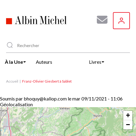
Aller
au
contenu
principal
À la Une
Auteurs
Livres
Accueil
Franz-Olivier Giesbert à Sablet
Soumis par
bhoquy@kaliop.com
le
mar 09/11/2021 - 11:06
Géolocalisation
+
−