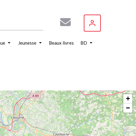
que
Jeunesse
Beaux livres
BD
+
−