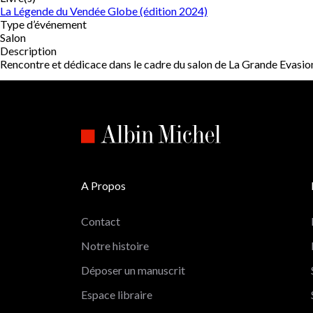
La Légende du Vendée Globe (édition 2024)
Type d’événement
Salon
Description
Rencontre et dédicace dans le cadre du salon de La Grande Evasio
A Propos
Contact
Notre histoire
Déposer un manuscrit
Espace libraire