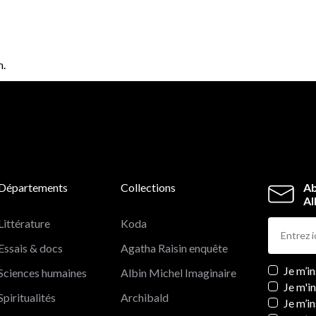
n.
Départements
Collections
Ab
Al
Littérature
Koda
Essais & docs
Agatha Raisin enquête
Newslett
Je m’i
Sciences humaines
Albin Michel Imaginaire
Je m'i
Spiritualités
Archibald
Je m’in