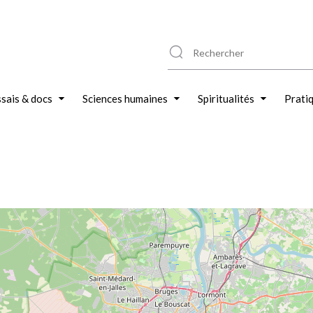
sais & docs
Sciences humaines
Spiritualités
Prati