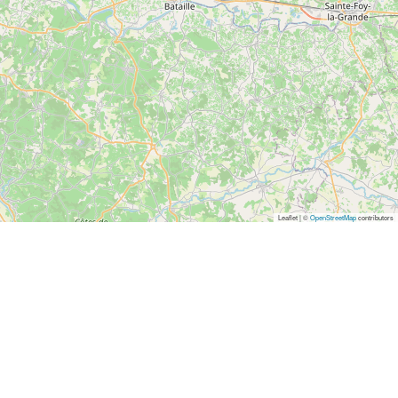
Leaflet | ©
OpenStreetMap
contributors