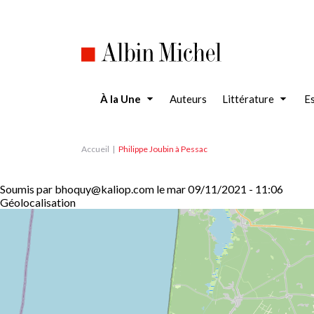
Aller
au
contenu
principal
À la Une
Auteurs
Littérature
Es
Accueil
Philippe Joubin à Pessac
Soumis par
bhoquy@kaliop.com
le
mar 09/11/2021 - 11:06
Géolocalisation