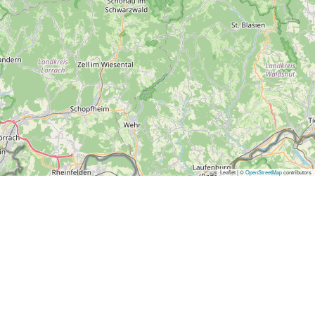
Leaflet | ©
OpenStreetMap
contributors