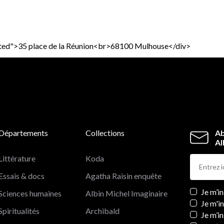
pasted">35 place de la Réunion<br>68100 Mulhouse</div>
Départements
Collections
Ab
Al
Littérature
Koda
Essais & docs
Agatha Raisin enquête
Newslett
Je m’i
Sciences humaines
Albin Michel Imaginaire
Je m'i
Spiritualités
Archibald
Je m’in