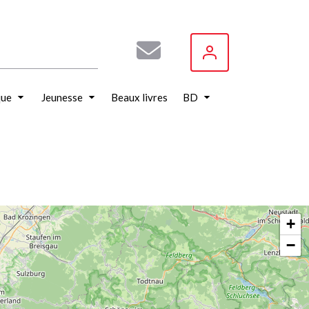
que
Jeunesse
Beaux livres
BD
+
−