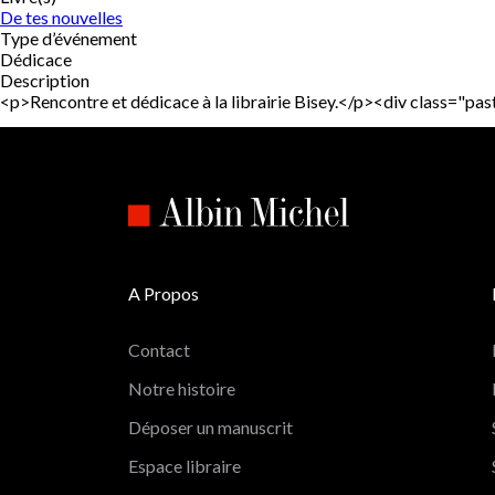
De tes nouvelles
Type d’événement
Dédicace
Description
<p>Rencontre et dédicace à la librairie Bisey.</p><div class="
A Propos
Contact
Notre histoire
Déposer un manuscrit
Espace libraire