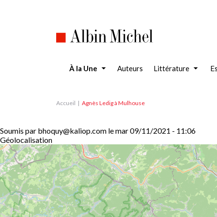
Aller
au
contenu
principal
À la Une
Auteurs
Littérature
Es
Accueil
Agnès Ledig à Mulhouse
Soumis par
bhoquy@kaliop.com
le
mar 09/11/2021 - 11:06
Géolocalisation