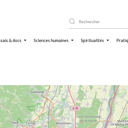
sais & docs
Sciences humaines
Spiritualités
Prati