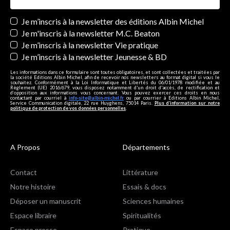
Newsletters
Je m’inscris à la newsletter des éditions Albin Michel
Je m'inscris à la newsletter M.C. Beaton
Je m’inscris à la newsletter Vie pratique
Je m’inscris à la newsletter Jeunesse & BD
Les informations dans ce formulaire sont toutes obligatoires, et sont collectées et traitées par
la société Editions Albin Michel, afin de recevoir nos newsletters au format digital si vous le
souhaitez. Conformément à la Loi Informatique et Libertés du 06/01/1978 modifiée et au
Règlement (UE) 2016/679, vous disposez notamment d'un droit d'accès, de rectification et
d’opposition aux informations vous concernant. Vous pouvez exercer ces droits en nous
contactant par courriel à
info-site@albin-michel.fr
ou par courrier à Editions Albin Michel,
Service Communication digitale, 22 rue Huyghens, 75014 Paris.
Plus d’information sur notre
politique de protection de vos données personnelles
.
A Propos
Départements
Contact
Littérature
Notre histoire
Essais & docs
Déposer un manuscrit
Sciences humaines
Espace libraire
Spiritualités
Espace presse
Pratique