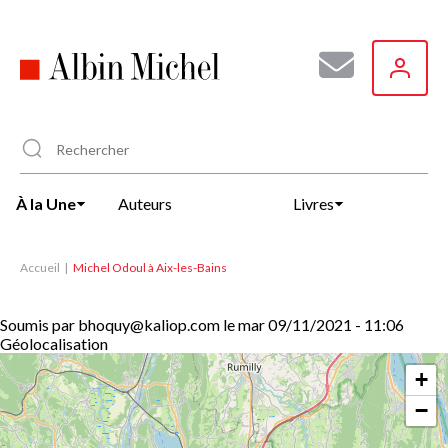
Aller
au
contenu
principal
À la Une
Auteurs
Livres
Accueil
Michel Odoul à Aix-les-Bains
Soumis par
bhoquy@kaliop.com
le
mar 09/11/2021 - 11:06
Géolocalisation
+
−