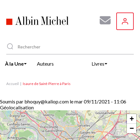
Aller
au
contenu
principal
À la Une
Auteurs
Livres
Accueil
Isaure de Saint-Pierre à Paris
Soumis par
bhoquy@kaliop.com
le
mar 09/11/2021 - 11:06
Géolocalisation
+
−