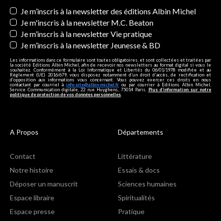
Newsletters
Je m’inscris à la newsletter des éditions Albin Michel
Je m'inscris à la newsletter M.C. Beaton
Je m’inscris à la newsletter Vie pratique
Je m’inscris à la newsletter Jeunesse & BD
Les informations dans ce formulaire sont toutes obligatoires, et sont collectées et traitées par
la société Editions Albin Michel, afin de recevoir nos newsletters au format digital si vous le
souhaitez. Conformément à la Loi Informatique et Libertés du 06/01/1978 modifiée et au
Règlement (UE) 2016/679, vous disposez notamment d'un droit d'accès, de rectification et
d’opposition aux informations vous concernant. Vous pouvez exercer ces droits en nous
contactant par courriel à
info-site@albin-michel.fr
ou par courrier à Editions Albin Michel,
Service Communication digitale, 22 rue Huyghens, 75014 Paris.
Plus d’information sur notre
politique de protection de vos données personnelles
.
A Propos
Départements
Contact
Littérature
Notre histoire
Essais & docs
Déposer un manuscrit
Sciences humaines
Espace libraire
Spiritualités
Espace presse
Pratique