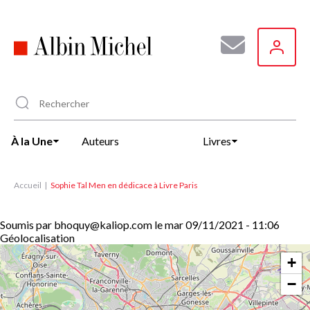
Aller
au
contenu
principal
À la Une
Auteurs
Livres
Accueil
Sophie Tal Men en dédicace à Livre Paris
Soumis par
bhoquy@kaliop.com
le
mar 09/11/2021 - 11:06
Géolocalisation
+
−