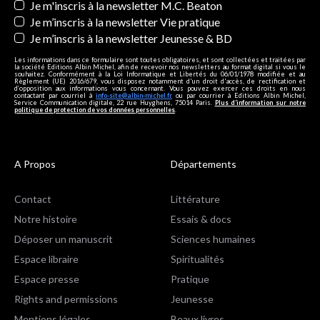
Je m'inscris à la newsletter M.C. Beaton
Je m’inscris à la newsletter Vie pratique
Je m’inscris à la newsletter Jeunesse & BD
Les informations dans ce formulaire sont toutes obligatoires, et sont collectées et traitées par
la société Editions Albin Michel, afin de recevoir nos newsletters au format digital si vous le
souhaitez. Conformément à la Loi Informatique et Libertés du 06/01/1978 modifiée et au
Règlement (UE) 2016/679, vous disposez notamment d'un droit d'accès, de rectification et
d’opposition aux informations vous concernant. Vous pouvez exercer ces droits en nous
contactant par courriel à
info-site@albin-michel.fr
ou par courrier à Editions Albin Michel,
Service Communication digitale, 22 rue Huyghens, 75014 Paris.
Plus d’information sur notre
politique de protection de vos données personnelles
.
A Propos
Départements
Contact
Littérature
Notre histoire
Essais & docs
Déposer un manuscrit
Sciences humaines
Espace libraire
Spiritualités
Espace presse
Pratique
Rights and permissions
Jeunesse
Mentions légales
Beaux livres