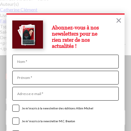
Auteur(s)
Catherine Clément
Livre(s)
Faire l'amour avec Dieu
Type d’événement
Abonnez-vous à nos
Salon
newsletters pour ne
Description
rien rater de nos
<p>Dédicace de 12h30 à 13h30 sur le stand Albin Michel (J68).
actualités !
</p>
Nom
Prénom
Adresse
e-
Abonnez-vous aux newsletters de la maison Albin
mail
Michel
Je m’inscris à la newsletter des éditions Albin Michel
Je m'inscris à la newsletter M.C. Beaton