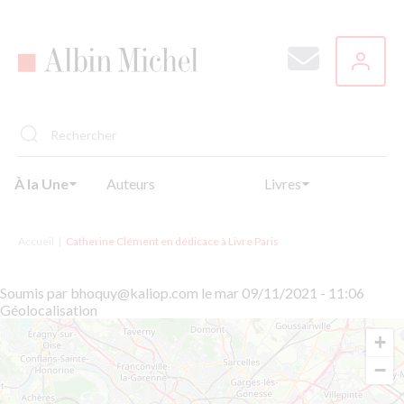
Aller
au
contenu
principal
À la Une
Auteurs
Livres
Accueil
Catherine Clément en dédicace à Livre Paris
Soumis par
bhoquy@kaliop.com
le
mar 09/11/2021 - 11:06
Géolocalisation
+
−