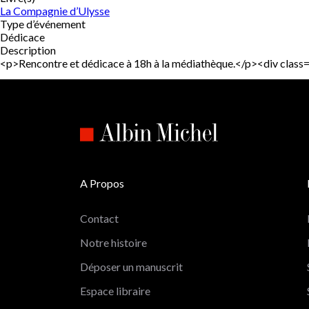
La Compagnie d’Ulysse
Type d’événement
Dédicace
Description
<p>Rencontre et dédicace à 18h à la médiathèque.</p><div class
A Propos
Contact
Notre histoire
Déposer un manuscrit
Espace libraire