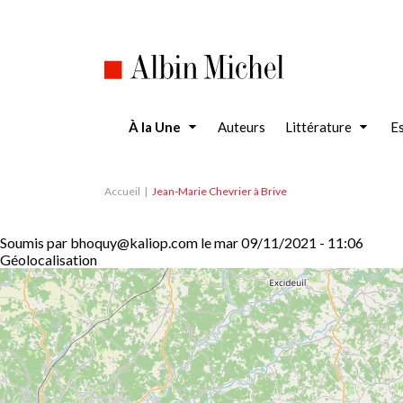
Aller
au
contenu
principal
À la Une
Auteurs
Littérature
Es
Accueil
Jean-Marie Chevrier à Brive
Soumis par
bhoquy@kaliop.com
le
mar 09/11/2021 - 11:06
Géolocalisation