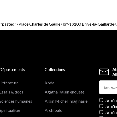
="pasted">Place Charles de Gaulle<br>19100 Brive-la-Gaillarde<
Départements
Collections
Ab
Al
Littérature
Koda
Essais & docs
Agatha Raisin enquête
Newslett
Je m’i
Sciences humaines
Albin Michel Imaginaire
Je m'i
Spiritualités
Archibald
Je m’in