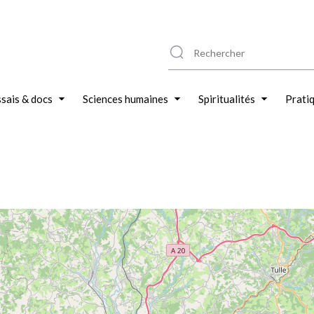
sais & docs
Sciences humaines
Spiritualités
Prati