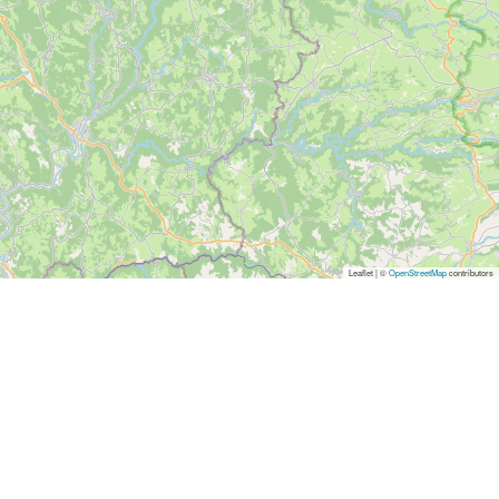
Leaflet | ©
OpenStreetMap
contributors