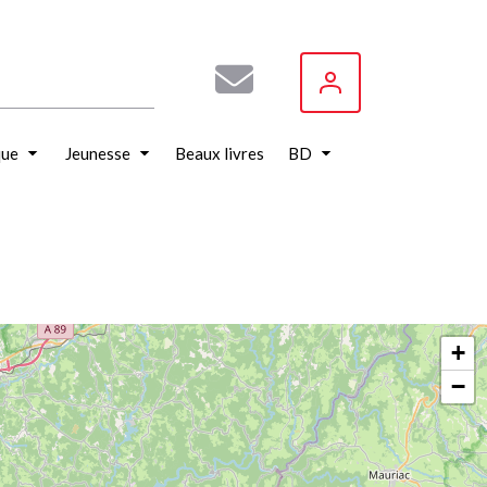
que
Jeunesse
Beaux livres
BD
+
−