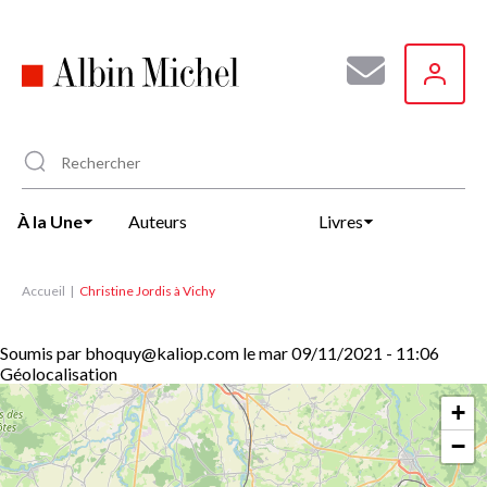
Aller
au
contenu
principal
À la Une
Auteurs
Livres
Accueil
Christine Jordis à Vichy
Soumis par
bhoquy@kaliop.com
le
mar 09/11/2021 - 11:06
Géolocalisation
+
−