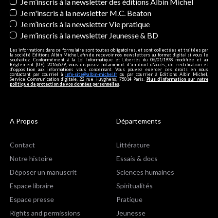
Newsletters
Je m’inscris à la newsletter des éditions Albin Michel
Je m'inscris à la newsletter M.C. Beaton
Je m’inscris à la newsletter Vie pratique
Je m’inscris à la newsletter Jeunesse & BD
Les informations dans ce formulaire sont toutes obligatoires, et sont collectées et traitées par
la société Editions Albin Michel, afin de recevoir nos newsletters au format digital si vous le
souhaitez. Conformément à la Loi Informatique et Libertés du 06/01/1978 modifiée et au
Règlement (UE) 2016/679, vous disposez notamment d'un droit d'accès, de rectification et
d’opposition aux informations vous concernant. Vous pouvez exercer ces droits en nous
contactant par courriel à
info-site@albin-michel.fr
ou par courrier à Editions Albin Michel,
Service Communication digitale, 22 rue Huyghens, 75014 Paris.
Plus d’information sur notre
politique de protection de vos données personnelles
.
A Propos
Départements
Contact
Littérature
Notre histoire
Essais & docs
Déposer un manuscrit
Sciences humaines
Espace libraire
Spiritualités
Espace presse
Pratique
Rights and permissions
Jeunesse