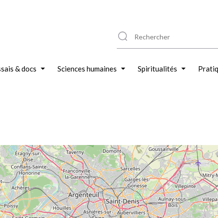
sais & docs
Sciences humaines
Spiritualités
Prati