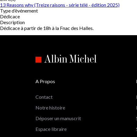
13 Reasons why (Treize raisons - série télé - édition 2025)
Type d’événement
Dédicace
Description
Dédicace à partir de 18h à la Fnac des Halles.
A Propos
Contact
Notre histoire
Déposer un manuscrit
Espace libraire