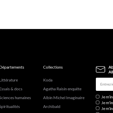
Départements
Collections
Ab
Al
Littérature
Koda
Essais & docs
Agatha Raisin enquête
Newslett
Je m’i
Sciences humaines
Albin Michel Imaginaire
Je m'i
Spiritualités
Archibald
Je m’in