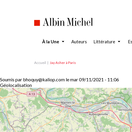
Aller
au
contenu
principal
À la Une
Auteurs
Littérature
Es
Accueil
Jay Asher à Paris
Soumis par
bhoquy@kaliop.com
le
mar 09/11/2021 - 11:06
Géolocalisation