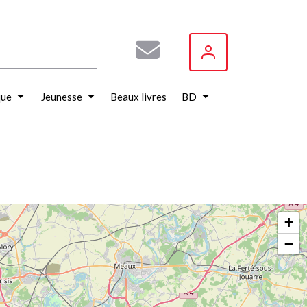
que
Jeunesse
Beaux livres
BD
+
−