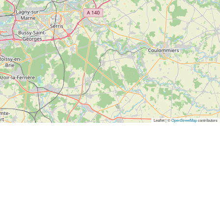
Leaflet | ©
OpenStreetMap
contributors