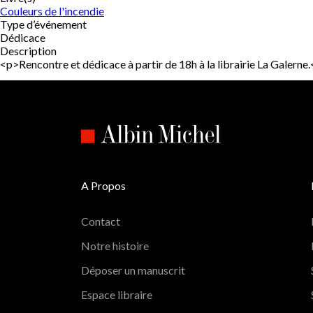
Couleurs de l'incendie
Type d’événement
Dédicace
Description
<p>Rencontre et dédicace à partir de 18h à la librairie La Gale
A Propos
Contact
Notre histoire
Déposer un manuscrit
Espace libraire