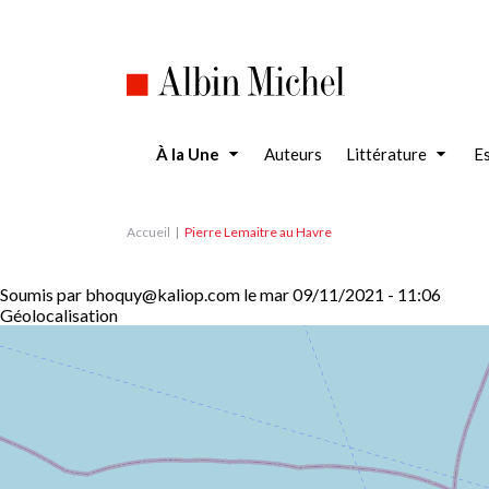
Aller
au
contenu
principal
À la Une
Auteurs
Littérature
Es
Accueil
Pierre Lemaitre au Havre
Soumis par
bhoquy@kaliop.com
le
mar 09/11/2021 - 11:06
Géolocalisation