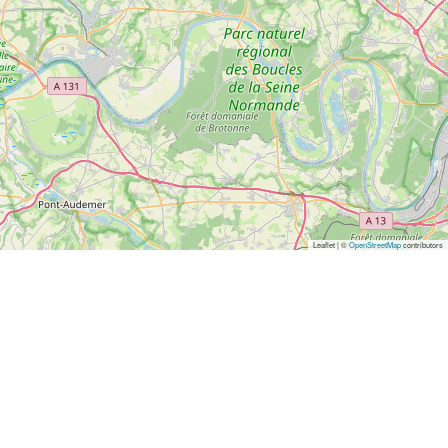
Leaflet | ©
OpenStreetMap
contributors