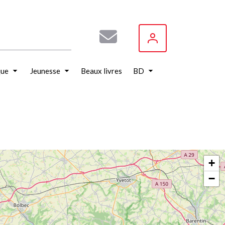
que
Jeunesse
Beaux livres
BD
+
−