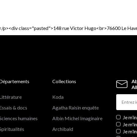
rne.</p><div class="pasted">148 rue Victor Hugo<br>76600 Le Hav
Départements
Collections
Ab
Al
Littérature
Koda
Essais & docs
Agatha Raisin enquête
Newslett
Je m’i
Sciences humaines
Albin Michel Imaginaire
Je m'i
Spiritualités
Archibald
Je m’in