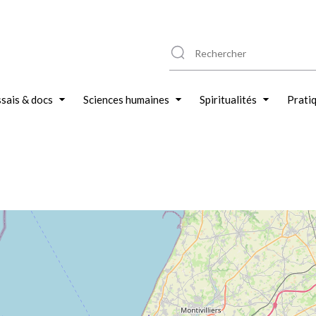
sais & docs
Sciences humaines
Spiritualités
Prati