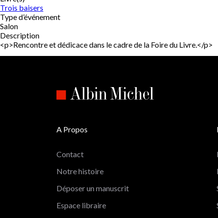
Trois baisers
Type d’événement
Salon
Description
<p>Rencontre et dédicace dans le cadre de la Foire du Livre.</p>
A Propos
Contact
Notre histoire
Déposer un manuscrit
Espace libraire