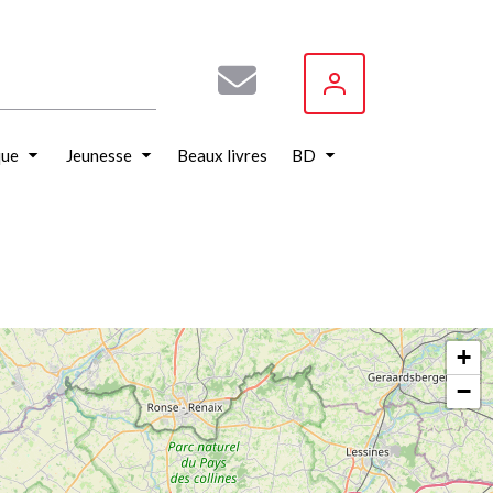
que
Jeunesse
Beaux livres
BD
+
−