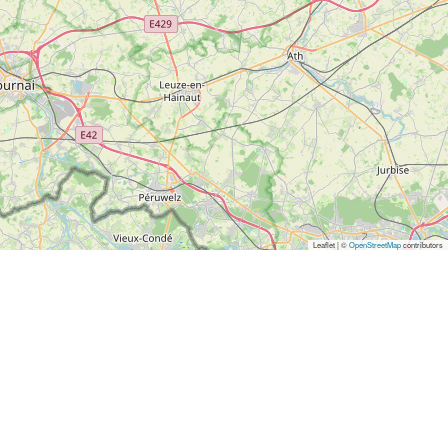
Leaflet | ©
OpenStreetMap
contributors