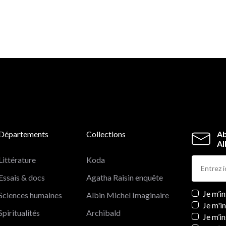
Départements
Collections
Ab
Al
Littérature
Koda
Essais & docs
Agatha Raisin enquête
Newslett
Je m’i
Sciences humaines
Albin Michel Imaginaire
Je m'i
Spiritualités
Archibald
Je m’in