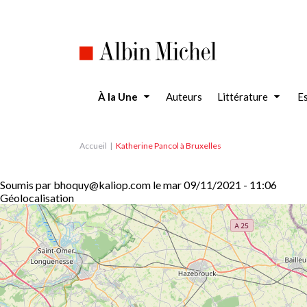
Aller
au
contenu
principal
À la Une
Auteurs
Littérature
Es
Accueil
Katherine Pancol à Bruxelles
Soumis par
bhoquy@kaliop.com
le
mar 09/11/2021 - 11:06
Géolocalisation