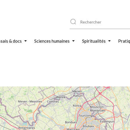
sais & docs
Sciences humaines
Spiritualités
Prati