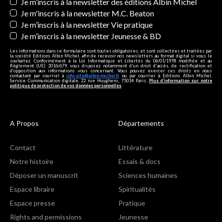
Newsletters
Je m’inscris à la newsletter des éditions Albin Michel
Je m'inscris à la newsletter M.C. Beaton
Je m’inscris à la newsletter Vie pratique
Je m’inscris à la newsletter Jeunesse & BD
Les informations dans ce formulaire sont toutes obligatoires, et sont collectées et traitées par
la société Editions Albin Michel, afin de recevoir nos newsletters au format digital si vous le
souhaitez. Conformément à la Loi Informatique et Libertés du 06/01/1978 modifiée et au
Règlement (UE) 2016/679, vous disposez notamment d'un droit d'accès, de rectification et
d’opposition aux informations vous concernant. Vous pouvez exercer ces droits en nous
contactant par courriel à
info-site@albin-michel.fr
ou par courrier à Editions Albin Michel,
Service Communication digitale, 22 rue Huyghens, 75014 Paris.
Plus d’information sur notre
politique de protection de vos données personnelles
.
A Propos
Départements
Contact
Littérature
Notre histoire
Essais & docs
Déposer un manuscrit
Sciences humaines
Espace libraire
Spiritualités
Espace presse
Pratique
Rights and permissions
Jeunesse