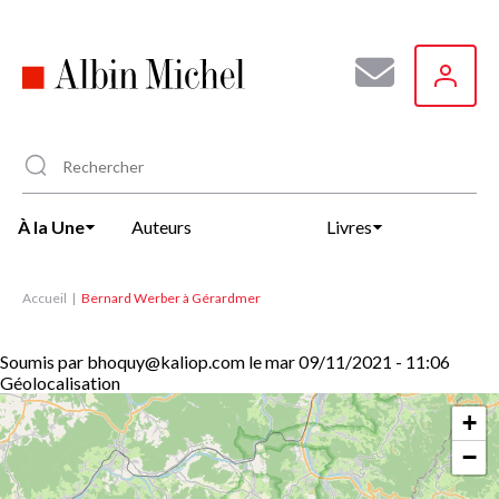
Aller
au
contenu
principal
À la Une
Auteurs
Livres
Accueil
Bernard Werber à Gérardmer
Soumis par
bhoquy@kaliop.com
le
mar 09/11/2021 - 11:06
Géolocalisation
+
−