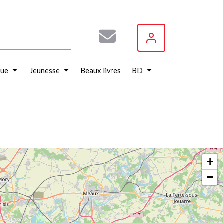
que
Jeunesse
Beaux livres
BD
+
−