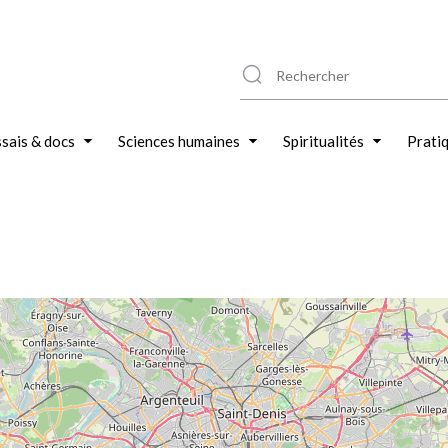
sais & docs
Sciences humaines
Spiritualités
Prati