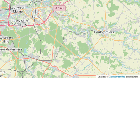
Leaflet | ©
OpenStreetMap
contributors