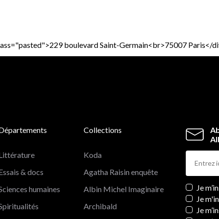
iv class="pasted">229 boulevard Saint-Germain<br>75007 Paris</d
Départements
Collections
Ab
Al
Littérature
Koda
Essais & docs
Agatha Raisin enquête
Newslett
Je m’i
Sciences humaines
Albin Michel Imaginaire
Je m'i
Spiritualités
Archibald
Je m’in