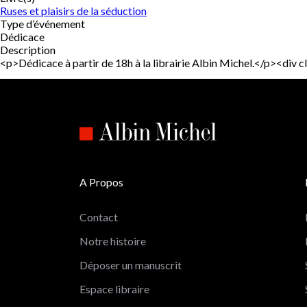
Ruses et plaisirs de la séduction
Type d’événement
Dédicace
Description
<p>Dédicace à partir de 18h à la librairie Albin Michel.</p><d
A Propos
Contact
Notre histoire
Déposer un manuscrit
Espace libraire