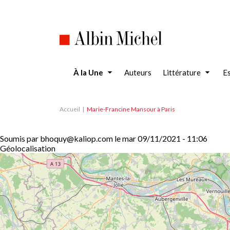
Aller
au
contenu
principal
À la Une
Auteurs
Littérature
Es
Accueil
Marie-Francine Mansour à Paris
Soumis par
bhoquy@kaliop.com
le
mar 09/11/2021 - 11:06
Géolocalisation