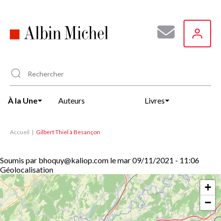
Aller
au
contenu
principal
À la Une
Auteurs
Livres
Accueil
Gilbert Thiel à Besançon
Soumis par
bhoquy@kaliop.com
le
mar 09/11/2021 - 11:06
Géolocalisation
+
−