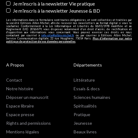
Je m’inscris à la newsletter Vie pratique
Je m’inscris à la newsletter Jeunesse & BD
Les informations dans ce formulaire sont toutes obligatoires, et sont collectées et traitées par
la société Editions Albin Michel, afin de recevoir nos newsletters au format digital si vous le
souhaitez. Conformément à la Loi Informatique et Libertés du 06/01/1978 modifiée et au
Règlement (UE) 2016/679, vous disposez notamment d'un droit d'accès, de rectification et
d’opposition aux informations vous concernant. Vous pouvez exercer ces droits en nous
contactant par courriel à
info-site@albin-michel.fr
ou par courrier à Editions Albin Michel,
Service Communication digitale, 22 rue Huyghens, 75014 Paris.
Plus d’information sur notre
politique de protection de vos données personnelles
.
A Propos
Départements
Contact
Littérature
Notre histoire
Essais & docs
Déposer un manuscrit
Sciences humaines
Espace libraire
Spiritualités
Espace presse
Pratique
Rights and permissions
Jeunesse
Mentions légales
Beaux livres