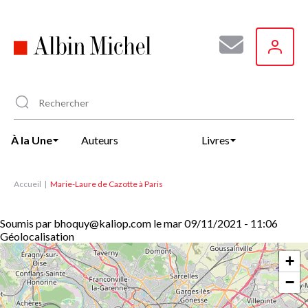
Aller
au
contenu
principal
À la Une
Auteurs
Livres
Accueil
Marie-Laure de Cazotte à Paris
Soumis par
bhoquy@kaliop.com
le
mar 09/11/2021 - 11:06
Géolocalisation
+
−