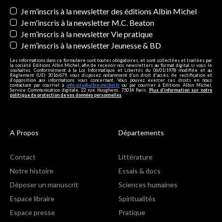
Newsletters
Je m’inscris à la newsletter des éditions Albin Michel
Je m'inscris à la newsletter M.C. Beaton
Je m’inscris à la newsletter Vie pratique
Je m’inscris à la newsletter Jeunesse & BD
Les informations dans ce formulaire sont toutes obligatoires, et sont collectées et traitées par
la société Editions Albin Michel, afin de recevoir nos newsletters au format digital si vous le
souhaitez. Conformément à la Loi Informatique et Libertés du 06/01/1978 modifiée et au
Règlement (UE) 2016/679, vous disposez notamment d'un droit d'accès, de rectification et
d’opposition aux informations vous concernant. Vous pouvez exercer ces droits en nous
contactant par courriel à
info-site@albin-michel.fr
ou par courrier à Editions Albin Michel,
Service Communication digitale, 22 rue Huyghens, 75014 Paris.
Plus d’information sur notre
politique de protection de vos données personnelles
.
A Propos
Départements
Contact
Littérature
Notre histoire
Essais & docs
Déposer un manuscrit
Sciences humaines
Espace libraire
Spiritualités
Espace presse
Pratique