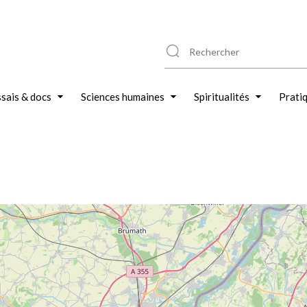
sais & docs
Sciences humaines
Spiritualités
Prati