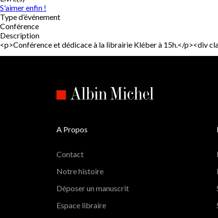
S'aimer enfin !
Type d’événement
Conférence
Description
<p>Conférence et dédicace à la librairie Kléber à 15h.</p><div
A Propos
Contact
Notre histoire
Déposer un manuscrit
Espace libraire