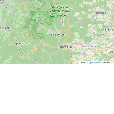
Leaflet | ©
OpenStreetMap
contributors