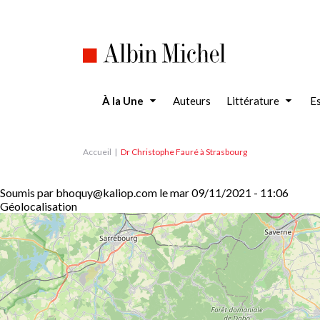
Aller
au
contenu
principal
À la Une
Auteurs
Littérature
Es
Accueil
Dr Christophe Fauré à Strasbourg
Soumis par
bhoquy@kaliop.com
le
mar 09/11/2021 - 11:06
Géolocalisation