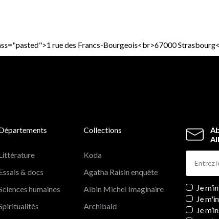
 class="pasted">1 rue des Francs-Bourgeois<br>67000 Strasbourg
Départements
Collections
Ab
Al
Littérature
Koda
Essais & docs
Agatha Raisin enquête
Newslett
Je m’i
Sciences humaines
Albin Michel Imaginaire
Je m'i
Spiritualités
Archibald
Je m’in