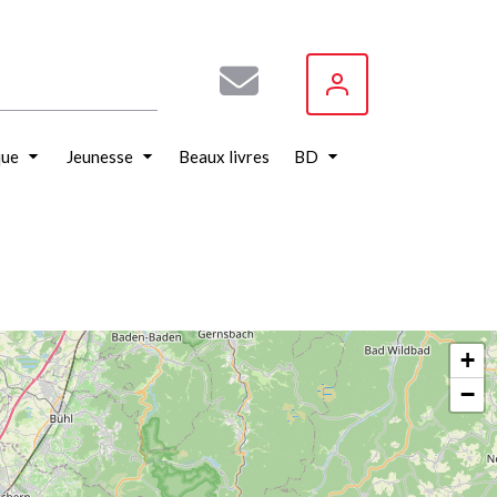
que
Jeunesse
Beaux livres
BD
+
−