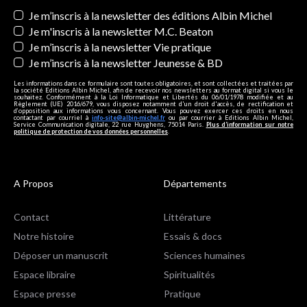
Newsletters
Je m’inscris à la newsletter des éditions Albin Michel
Je m'inscris à la newsletter M.C. Beaton
Je m’inscris à la newsletter Vie pratique
Je m’inscris à la newsletter Jeunesse & BD
Les informations dans ce formulaire sont toutes obligatoires, et sont collectées et traitées par
la société Editions Albin Michel, afin de recevoir nos newsletters au format digital si vous le
souhaitez. Conformément à la Loi Informatique et Libertés du 06/01/1978 modifiée et au
Règlement (UE) 2016/679, vous disposez notamment d'un droit d'accès, de rectification et
d’opposition aux informations vous concernant. Vous pouvez exercer ces droits en nous
contactant par courriel à
info-site@albin-michel.fr
ou par courrier à Editions Albin Michel,
Service Communication digitale, 22 rue Huyghens, 75014 Paris.
Plus d’information sur notre
politique de protection de vos données personnelles
.
A Propos
Départements
Contact
Littérature
Notre histoire
Essais & docs
Déposer un manuscrit
Sciences humaines
Espace libraire
Spiritualités
Espace presse
Pratique