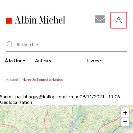
Aller
au
contenu
principal
À la Une
Auteurs
Livres
Accueil
Marie-Jo Bonnet à Nantes
Soumis par
bhoquy@kaliop.com
le
mar 09/11/2021 - 11:06
Géolocalisation
+
−