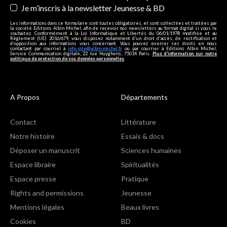
Je m’inscris à la newsletter Jeunesse & BD
Les informations dans ce formulaire sont toutes obligatoires, et sont collectées et traitées par
la société Editions Albin Michel, afin de recevoir nos newsletters au format digital si vous le
souhaitez. Conformément à la Loi Informatique et Libertés du 06/01/1978 modifiée et au
Règlement (UE) 2016/679, vous disposez notamment d'un droit d'accès, de rectification et
d’opposition aux informations vous concernant. Vous pouvez exercer ces droits en nous
contactant par courriel à
info-site@albin-michel.fr
ou par courrier à Editions Albin Michel,
Service Communication digitale, 22 rue Huyghens, 75014 Paris.
Plus d’information sur notre
politique de protection de vos données personnelles
.
A Propos
Départements
Contact
Littérature
Notre histoire
Essais & docs
Déposer un manuscrit
Sciences humaines
Espace libraire
Spiritualités
Espace presse
Pratique
Rights and permissions
Jeunesse
Mentions légales
Beaux livres
Cookies
BD