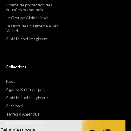
Charte de protection des
données personnelles
Le Groupe Albin Michel
Les librairies du groupe Albin
Michel
Albin Michel Imaginaire
Collections
Koda
Agatha Raisin enquête
Albin Michel Imaginaire
Archibald
Terres d'Amérique
Espaces Libres Poche
Salut c'est nous...
NOX