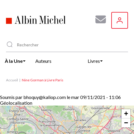
Aller
au
contenu
principal
À la Une
Auteurs
Livres
Accueil
Nine Gorman à Livre Paris
Soumis par
bhoquy@kaliop.com
le
mar 09/11/2021 - 11:06
Géolocalisation
+
−