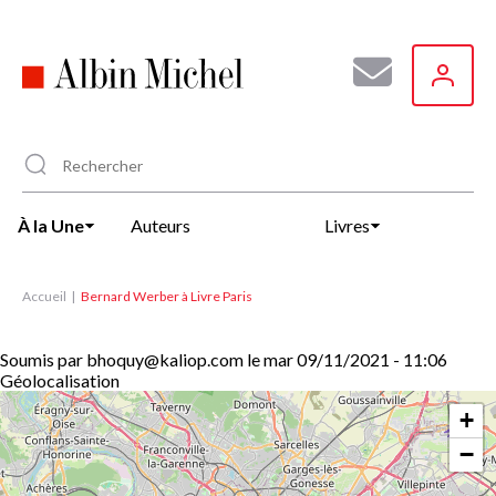
Aller
au
contenu
principal
À la Une
Auteurs
Livres
Accueil
Bernard Werber à Livre Paris
Soumis par
bhoquy@kaliop.com
le
mar 09/11/2021 - 11:06
Géolocalisation
+
−