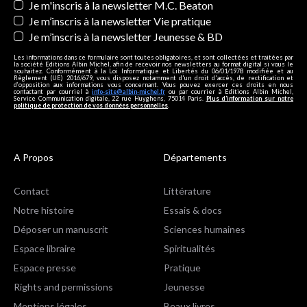
Je m'inscris à la newsletter M.C. Beaton
Je m’inscris à la newsletter Vie pratique
Je m’inscris à la newsletter Jeunesse & BD
Les informations dans ce formulaire sont toutes obligatoires, et sont collectées et traitées par
la société Editions Albin Michel, afin de recevoir nos newsletters au format digital si vous le
souhaitez. Conformément à la Loi Informatique et Libertés du 06/01/1978 modifiée et au
Règlement (UE) 2016/679, vous disposez notamment d'un droit d'accès, de rectification et
d’opposition aux informations vous concernant. Vous pouvez exercer ces droits en nous
contactant par courriel à
info-site@albin-michel.fr
ou par courrier à Editions Albin Michel,
Service Communication digitale, 22 rue Huyghens, 75014 Paris.
Plus d’information sur notre
politique de protection de vos données personnelles
.
A Propos
Départements
Contact
Littérature
Notre histoire
Essais & docs
Déposer un manuscrit
Sciences humaines
Espace libraire
Spiritualités
Espace presse
Pratique
Rights and permissions
Jeunesse
Mentions légales
Beaux livres