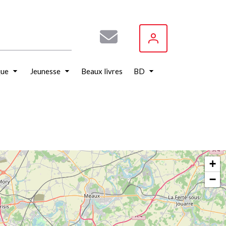
que
Jeunesse
Beaux livres
BD
+
−