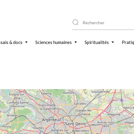
sais & docs
Sciences humaines
Spiritualités
Prati