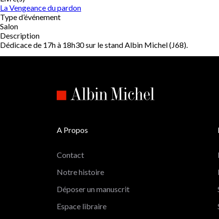
La Vengeance du pardon
Type d’événement
Salon
Description
Dédicace de 17h à 18h30 sur le stand Albin Michel (J68).
A Propos
Contact
Notre histoire
Déposer un manuscrit
Espace libraire