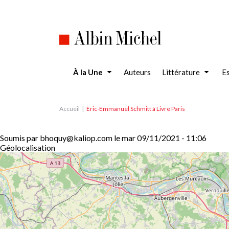
Aller
au
contenu
principal
À la Une
Auteurs
Littérature
Es
Accueil
Eric-Emmanuel Schmitt à Livre Paris
Soumis par
bhoquy@kaliop.com
le
mar 09/11/2021 - 11:06
Géolocalisation