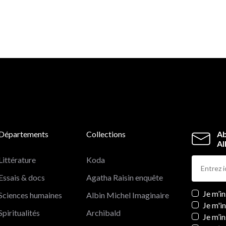
Départements
Collections
Ab
Al
Littérature
Koda
Essais & docs
Agatha Raisin enquête
Newslett
Je m’i
Sciences humaines
Albin Michel Imaginaire
Je m'i
Spiritualités
Archibald
Je m’in