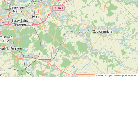
Leaflet | ©
OpenStreetMap
contributors