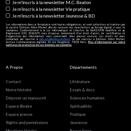
Je m'inscris à la newsletter M.C. Beaton
Je m’inscris à la newsletter Vie pratique
Je m’inscris à la newsletter Jeunesse & BD
Les informations dans ce formulaire sont toutes obligatoires, et sont collectées et traitées par
la société Editions Albin Michel, afin de recevoir nos newsletters au format digital si vous le
souhaitez. Conformément à la Loi Informatique et Libertés du 06/01/1978 modifiée et au
Règlement (UE) 2016/679, vous disposez notamment d'un droit d'accès, de rectification et
d’opposition aux informations vous concernant. Vous pouvez exercer ces droits en nous
contactant par courriel à
info-site@albin-michel.fr
ou par courrier à Editions Albin Michel,
Service Communication digitale, 22 rue Huyghens, 75014 Paris.
Plus d’information sur notre
politique de protection de vos données personnelles
.
A Propos
Départements
Contact
Littérature
Notre histoire
Essais & docs
Déposer un manuscrit
Sciences humaines
Espace libraire
Spiritualités
Espace presse
Pratique
Rights and permissions
Jeunesse
Mentions légales
Beaux livres