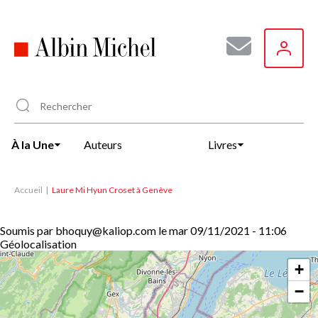
Aller
au
contenu
principal
À la Une
Auteurs
Livres
Accueil
Laure Mi Hyun Croset à Genève
Soumis par
bhoquy@kaliop.com
le
mar 09/11/2021 - 11:06
Géolocalisation
+
−