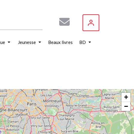
que
Jeunesse
Beaux livres
BD
+
−