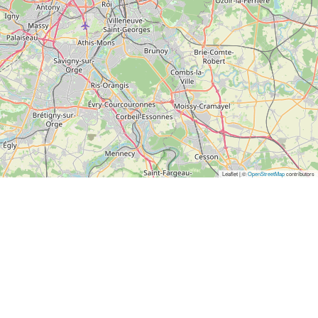
Leaflet | ©
OpenStreetMap
contributors