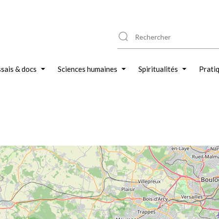
sais & docs
Sciences humaines
Spiritualités
Prati