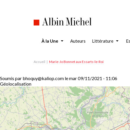
Aller
au
contenu
principal
À la Une
Auteurs
Littérature
Es
Accueil
Marie-Jo Bonnet aux Essarts-le-Roi
Soumis par
bhoquy@kaliop.com
le
mar 09/11/2021 - 11:06
Géolocalisation