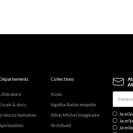
Départements
Collections
Ab
Al
Littérature
Koda
Essais & docs
Agatha Raisin enquête
Newslett
Je m’i
Sciences humaines
Albin Michel Imaginaire
Je m'i
Spiritualités
Archibald
Je m’in