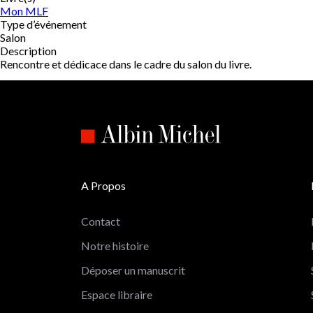
Mon MLF
Type d’événement
Salon
Description
Rencontre et dédicace dans le cadre du salon du livre.
A Propos
Contact
Notre histoire
Déposer un manuscrit
Espace libraire