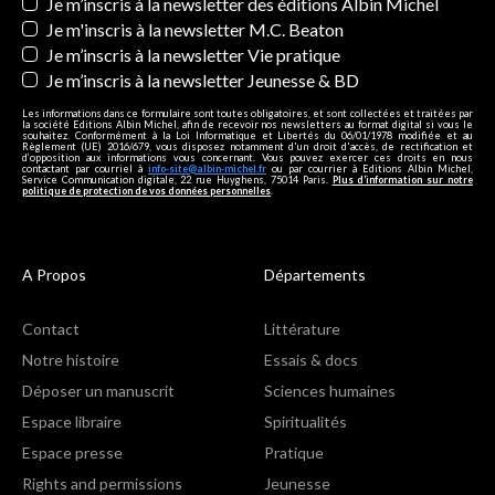
Newsletters
Je m’inscris à la newsletter des éditions Albin Michel
Je m'inscris à la newsletter M.C. Beaton
Je m’inscris à la newsletter Vie pratique
Je m’inscris à la newsletter Jeunesse & BD
Les informations dans ce formulaire sont toutes obligatoires, et sont collectées et traitées par
la société Editions Albin Michel, afin de recevoir nos newsletters au format digital si vous le
souhaitez. Conformément à la Loi Informatique et Libertés du 06/01/1978 modifiée et au
Règlement (UE) 2016/679, vous disposez notamment d'un droit d'accès, de rectification et
d’opposition aux informations vous concernant. Vous pouvez exercer ces droits en nous
contactant par courriel à
info-site@albin-michel.fr
ou par courrier à Editions Albin Michel,
Service Communication digitale, 22 rue Huyghens, 75014 Paris.
Plus d’information sur notre
politique de protection de vos données personnelles
.
A Propos
Départements
Contact
Littérature
Notre histoire
Essais & docs
Déposer un manuscrit
Sciences humaines
Espace libraire
Spiritualités
Espace presse
Pratique
Rights and permissions
Jeunesse