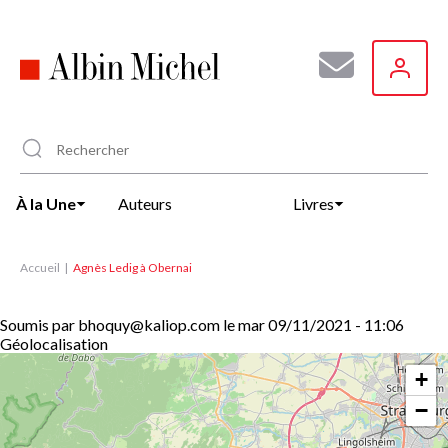
Aller
au
contenu
principal
À la Une
Auteurs
Livres
Accueil
Agnès Ledig à Obernai
Soumis par
bhoquy@kaliop.com
le
mar 09/11/2021 - 11:06
Géolocalisation
+
−