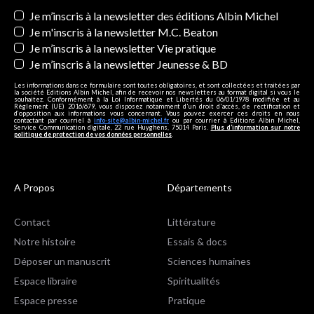
Newsletters
Je m’inscris à la newsletter des éditions Albin Michel
Je m'inscris à la newsletter M.C. Beaton
Je m’inscris à la newsletter Vie pratique
Je m’inscris à la newsletter Jeunesse & BD
Les informations dans ce formulaire sont toutes obligatoires, et sont collectées et traitées par
la société Editions Albin Michel, afin de recevoir nos newsletters au format digital si vous le
souhaitez. Conformément à la Loi Informatique et Libertés du 06/01/1978 modifiée et au
Règlement (UE) 2016/679, vous disposez notamment d'un droit d'accès, de rectification et
d’opposition aux informations vous concernant. Vous pouvez exercer ces droits en nous
contactant par courriel à
info-site@albin-michel.fr
ou par courrier à Editions Albin Michel,
Service Communication digitale, 22 rue Huyghens, 75014 Paris.
Plus d’information sur notre
politique de protection de vos données personnelles
.
A Propos
Départements
Contact
Littérature
Notre histoire
Essais & docs
Déposer un manuscrit
Sciences humaines
Espace libraire
Spiritualités
Espace presse
Pratique