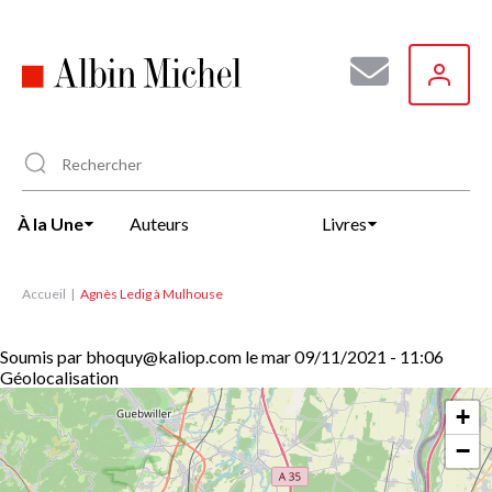
Aller
au
contenu
principal
À la Une
Auteurs
Livres
Accueil
Agnès Ledig à Mulhouse
Soumis par
bhoquy@kaliop.com
le
mar 09/11/2021 - 11:06
Géolocalisation
+
−