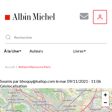
Aller
au
contenu
principal
À la Une
Auteurs
Livres
Accueil
Stefano Mancuso à Paris
Soumis par
bhoquy@kaliop.com
le
mar 09/11/2021 - 11:06
Géolocalisation
+
−