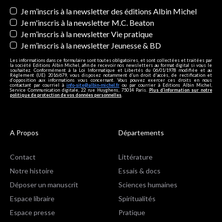
Newsletters
Je m’inscris à la newsletter des éditions Albin Michel
Je m'inscris à la newsletter M.C. Beaton
Je m’inscris à la newsletter Vie pratique
Je m’inscris à la newsletter Jeunesse & BD
Les informations dans ce formulaire sont toutes obligatoires, et sont collectées et traitées par
la société Editions Albin Michel, afin de recevoir nos newsletters au format digital si vous le
souhaitez. Conformément à la Loi Informatique et Libertés du 06/01/1978 modifiée et au
Règlement (UE) 2016/679, vous disposez notamment d'un droit d'accès, de rectification et
d’opposition aux informations vous concernant. Vous pouvez exercer ces droits en nous
contactant par courriel à
info-site@albin-michel.fr
ou par courrier à Editions Albin Michel,
Service Communication digitale, 22 rue Huyghens, 75014 Paris.
Plus d’information sur notre
politique de protection de vos données personnelles
.
A Propos
Départements
Contact
Littérature
Notre histoire
Essais & docs
Déposer un manuscrit
Sciences humaines
Espace libraire
Spiritualités
Espace presse
Pratique