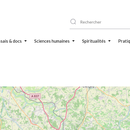
sais & docs
Sciences humaines
Spiritualités
Prati