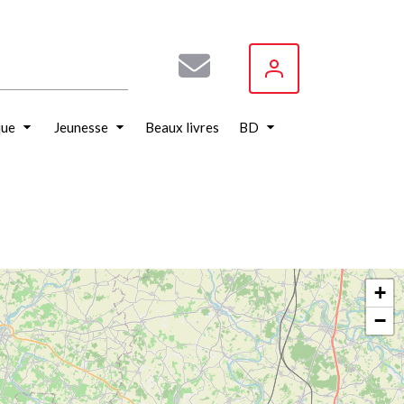
que
Jeunesse
Beaux livres
BD
+
−