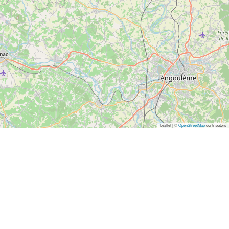
Leaflet | ©
OpenStreetMap
contributors