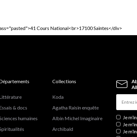
v class="pasted">41 Cours National<br>17100 Saintes</div>
Départements
Collections
Ab
Al
Littérature
Koda
Essais & docs
Agatha Raisin enquête
Newslett
Je m’i
Sciences humaines
Albin Michel Imaginaire
Je m'i
Spiritualités
Archibald
Je m’in