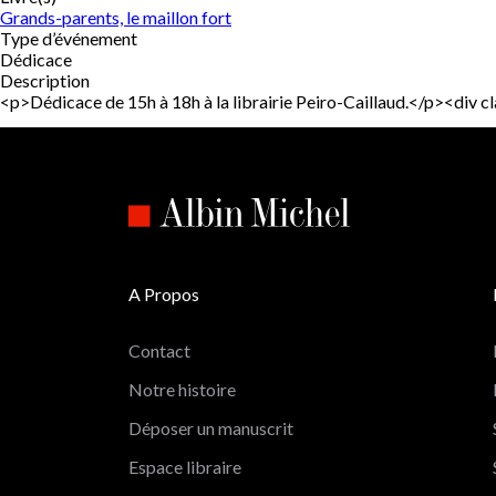
Grands-parents, le maillon fort
Type d’événement
Dédicace
Description
<p>Dédicace de 15h à 18h à la librairie Peiro-Caillaud.</p><di
A Propos
Contact
Notre histoire
Déposer un manuscrit
Espace libraire