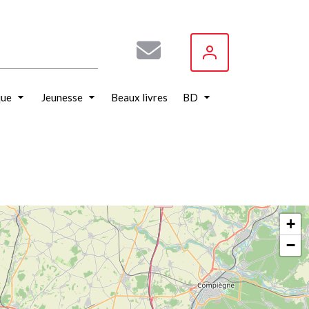
que
Jeunesse
Beaux livres
BD
+
−