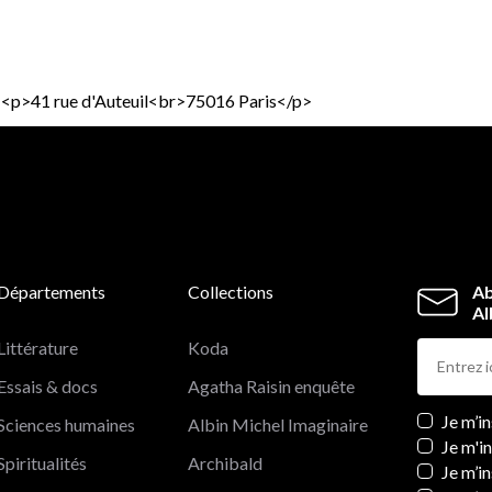
p><p>41 rue d'Auteuil<br>75016 Paris</p>
Départements
Collections
Ab
Al
Littérature
Koda
Essais & docs
Agatha Raisin enquête
Newslett
Je m’i
Sciences humaines
Albin Michel Imaginaire
Je m'i
Spiritualités
Archibald
Je m’in