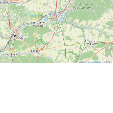
Leaflet | ©
OpenStreetMap
contributors