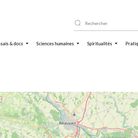
sais & docs
Sciences humaines
Spiritualités
Prati