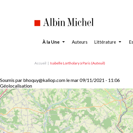
Aller
au
contenu
principal
À la Une
Auteurs
Littérature
Es
Accueil
Isabelle Lortholary à Paris (Auteuil)
Soumis par
bhoquy@kaliop.com
le
mar 09/11/2021 - 11:06
Géolocalisation