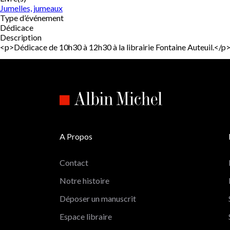
Jumelles, jumeaux
Type d’événement
Dédicace
Description
<p>Dédicace de 10h30 à 12h30 à la librairie Fontaine Auteuil.</
A Propos
Contact
Notre histoire
Déposer un manuscrit
Espace libraire