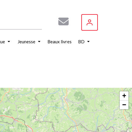
que
Jeunesse
Beaux livres
BD
+
−