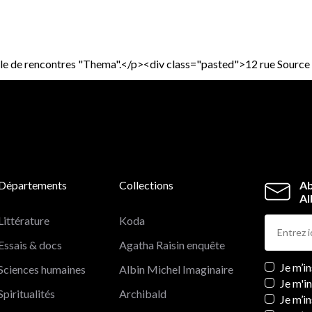
ycle de rencontres "Thema".</p><div class="pasted">12 rue Sourc
Départements
Collections
Ab
Al
Littérature
Koda
Essais & docs
Agatha Raisin enquête
Newslett
Je m’i
Sciences humaines
Albin Michel Imaginaire
Je m'i
Spiritualités
Archibald
Je m’in