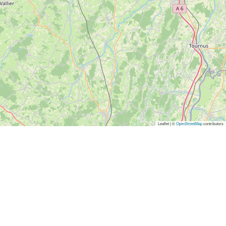
Leaflet | ©
OpenStreetMap
contributors