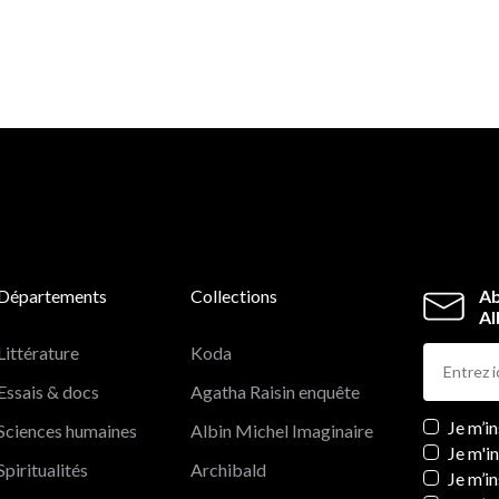
Départements
Collections
Ab
Al
Littérature
Koda
Essais & docs
Agatha Raisin enquête
Newslett
Je m’i
Sciences humaines
Albin Michel Imaginaire
Je m'i
Spiritualités
Archibald
Je m’in