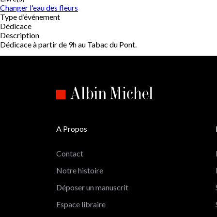
Changer l'eau des fleurs
Type d’événement
Dédicace
Description
Dédicace à partir de 9h au Tabac du Pont.
A Propos
Contact
Notre histoire
Déposer un manuscrit
Espace libraire