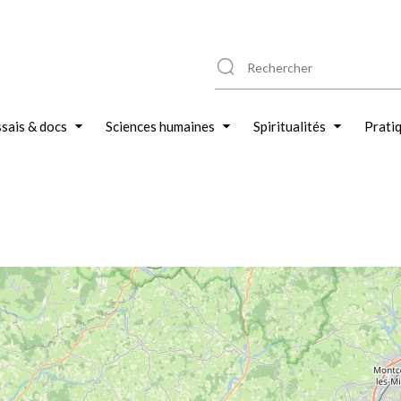
sais & docs
Sciences humaines
Spiritualités
Prati