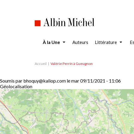
Aller
au
contenu
principal
À la Une
Auteurs
Littérature
Es
Accueil
Valérie Perrin à Gueugnon
Soumis par
bhoquy@kaliop.com
le
mar 09/11/2021 - 11:06
Géolocalisation