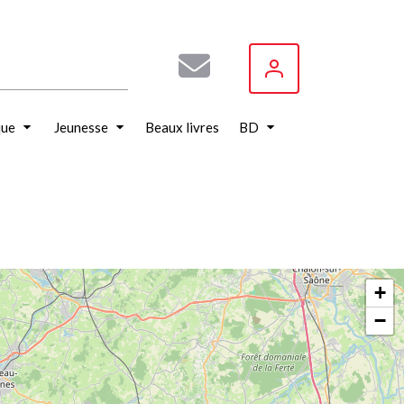
que
Jeunesse
Beaux livres
BD
+
−