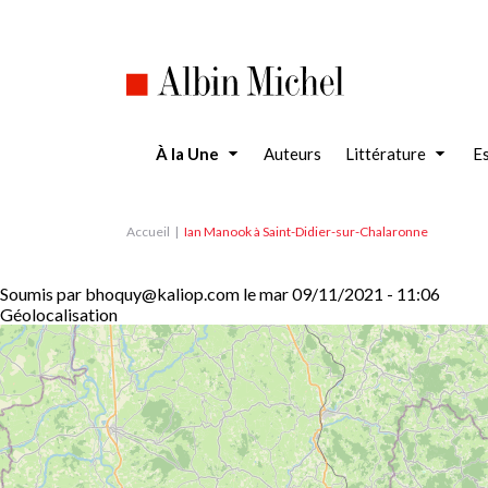
Aller
au
contenu
principal
À la Une
Auteurs
Littérature
Es
Accueil
Ian Manook à Saint-Didier-sur-Chalaronne
Soumis par
bhoquy@kaliop.com
le
mar 09/11/2021 - 11:06
Géolocalisation