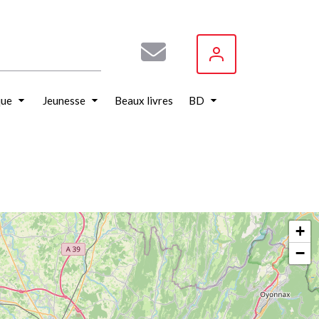
que
Jeunesse
Beaux livres
BD
+
−