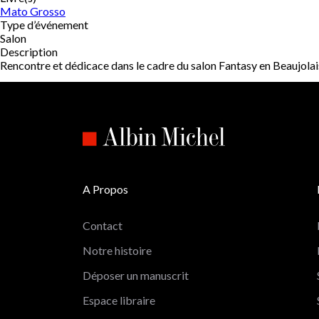
Mato Grosso
Type d’événement
Salon
Description
Rencontre et dédicace dans le cadre du salon Fantasy en Beaujolai
A Propos
Contact
Notre histoire
Déposer un manuscrit
Espace libraire