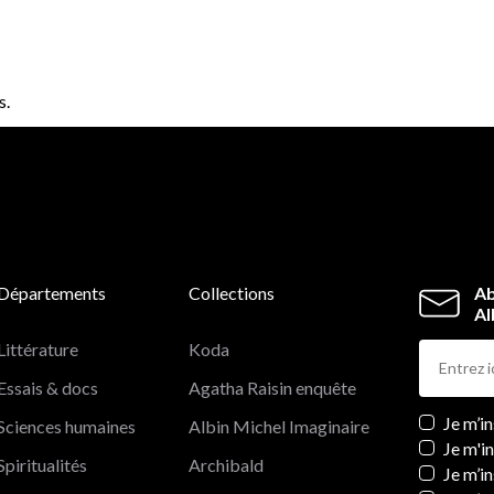
s.
Départements
Collections
Ab
Al
Littérature
Koda
Essais & docs
Agatha Raisin enquête
Newslett
Je m’i
Sciences humaines
Albin Michel Imaginaire
Je m'i
Spiritualités
Archibald
Je m’in