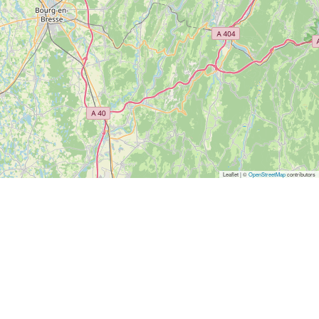
Leaflet | ©
OpenStreetMap
contributors