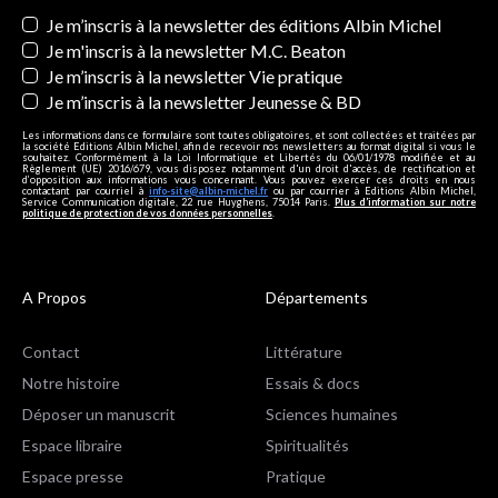
Newsletters
Je m’inscris à la newsletter des éditions Albin Michel
Je m'inscris à la newsletter M.C. Beaton
Je m’inscris à la newsletter Vie pratique
Je m’inscris à la newsletter Jeunesse & BD
Les informations dans ce formulaire sont toutes obligatoires, et sont collectées et traitées par
la société Editions Albin Michel, afin de recevoir nos newsletters au format digital si vous le
souhaitez. Conformément à la Loi Informatique et Libertés du 06/01/1978 modifiée et au
Règlement (UE) 2016/679, vous disposez notamment d'un droit d'accès, de rectification et
d’opposition aux informations vous concernant. Vous pouvez exercer ces droits en nous
contactant par courriel à
info-site@albin-michel.fr
ou par courrier à Editions Albin Michel,
Service Communication digitale, 22 rue Huyghens, 75014 Paris.
Plus d’information sur notre
politique de protection de vos données personnelles
.
A Propos
Départements
Contact
Littérature
Notre histoire
Essais & docs
Déposer un manuscrit
Sciences humaines
Espace libraire
Spiritualités
Espace presse
Pratique