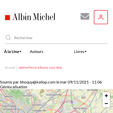
Aller
au
contenu
principal
À la Une
Auteurs
Livres
Accueil
Valérie Perrin à Rosny-sous-Bois
Soumis par
bhoquy@kaliop.com
le
mar 09/11/2021 - 11:06
Géolocalisation
+
−